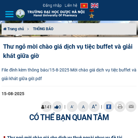
Đăng nhập
Liên hệ
Trang chủ
THÔNG BÁO
GIỚI THIỆU
Thư ngỏ mời chào giá dịch vụ tiệc buffet và giải
khát giữa giờ
CƠ CẤU TỔ CHỨC
TUYỂN SINH
File đính kèm thông báo/15-8-2025 Mời chào giá dịch vụ tiệc buffet và
giải khát giữa giờ.pdf
ĐÀO TẠO
15-08-2025
ĐẢM BẢO CHẤT LƯỢNG
+
A
|
|
-
141
0
A
A
KHOA HỌC CÔNG NGHỆ
CÓ THỂ BẠN QUAN TÂM
HTQT
Thư ngỏ mời chào giá cho dịch vụ thuê ngoài phục vụ đề tài