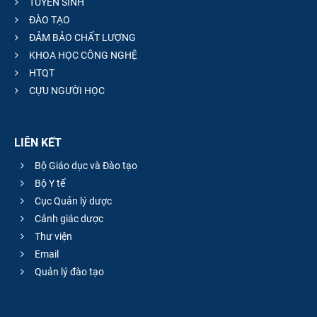
TUYỂN SINH
ĐÀO TẠO
ĐẢM BẢO CHẤT LƯỢNG
KHOA HỌC CÔNG NGHỆ
HTQT
CỰU NGƯỜI HỌC
LIÊN KẾT
Bộ Giáo dục và Đào tạo
Bộ Y tế
Cục Quản lý dược
Cảnh giác dược
Thư viện
Email
Quản lý đào tạo