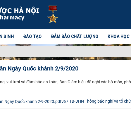
N SINH
ĐÀO TẠO
ĐẢM BẢO CHẤT LƯỢNG
KHOA HỌC
hân Ngày Quốc khánh 2/9/2020
ng, vui tươi và đảm bảo an toàn, Ban Giám hiệu đề nghị các bộ môn, phò
367 TB-DHN Thông báo nghỉ và tổ chứ