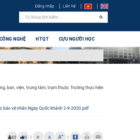
Đăng nhập
Liên hệ
 CÔNG NGHỆ
HTQT
CỰU NGƯỜI HỌC
ng, ban, viện, trung tâm, trạm thuộc Trường thực hiện
c bảo vệ nhân Ngày Quốc khánh 2-9-2020.pdf
+
A
|
|
-
43
0
A
A