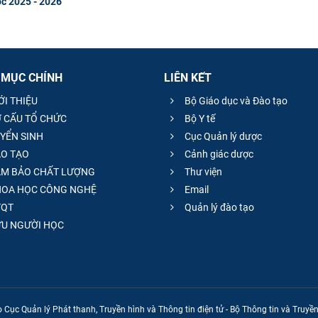
ọc 2025 - 2026
 MỤC CHÍNH
LIÊN KẾT
ỚI THIỆU
Bộ Giáo dục và Đào tạo
 CẤU TỔ CHỨC
Bộ Y tế
YỂN SINH
Cục Quản lý dược
O TẠO
Cảnh giác dược
M BẢO CHẤT LƯỢNG
Thư viện
OA HỌC CÔNG NGHỆ
Email
QT
Quản lý đào tạo
̣U NGƯỜI HỌC
 Cục Quản lý Phát thanh, Truyền hình và Thông tin điện tử - Bộ Thông tin và Truy