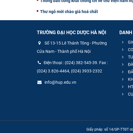
Thông báo công khai thông tin về thư viện năm h
Thư ngỏ mời chào giá hoá chất
TRƯỜNG ĐẠI HỌC DƯỢC HÀ NỘI
DANH
GI
Số 13-15 Lê Thánh Tông - Phường
CƠ
Cửa Nam - Thành phố Hà Nội
TU
Điện thoại : (024) 382-545-39. Fax :
ĐÀ
(024) 3.826-4464, (024) 3933-2332
ĐẢ
KH
info@hup.edu.vn
HT
CƯ
Giấy phép: số 14/GP-TTĐT do