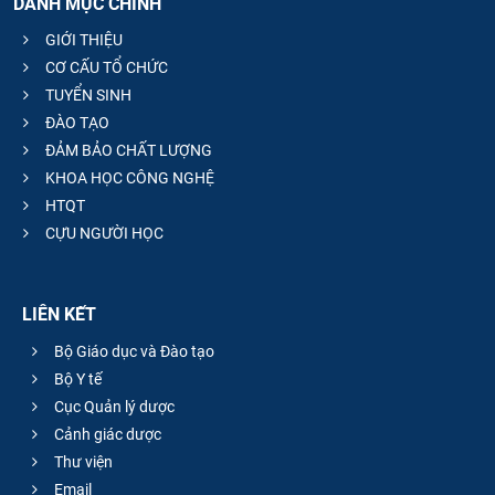
DANH MỤC CHÍNH
GIỚI THIỆU
CƠ CẤU TỔ CHỨC
TUYỂN SINH
ĐÀO TẠO
ĐẢM BẢO CHẤT LƯỢNG
KHOA HỌC CÔNG NGHỆ
HTQT
CỰU NGƯỜI HỌC
LIÊN KẾT
Bộ Giáo dục và Đào tạo
Bộ Y tế
Cục Quản lý dược
Cảnh giác dược
Thư viện
Email