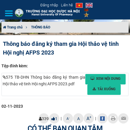
Đăng nhập
Liên hệ
Trang chủ
THÔNG BÁO
GIỚI THIỆU
Thông báo đăng ký tham gia Hội thảo vệ tinh
Hội nghị AFPS 2023
CƠ CẤU TỔ CHỨC
TUYỂN SINH
Tệp đính kèm:
575 TB-DHN Thông báo đăng ký tham gia
XEM NỘI DUNG
ĐÀO TẠO
Hội thảo vệ tinh Hội nghị AFPS 2023.pdf
TẢI XUỐNG
ĐẢM BẢO CHẤT LƯỢNG
02-11-2023
KHOA HỌC CÔNG NGHỆ
+
A
|
|
-
339
1
A
A
HTQT
CÓ THỂ BẠN QUAN TÂM