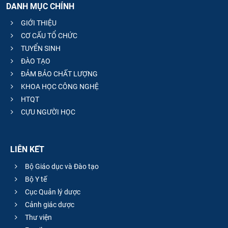
DANH MỤC CHÍNH
GIỚI THIỆU
CƠ CẤU TỔ CHỨC
TUYỂN SINH
ĐÀO TẠO
ĐẢM BẢO CHẤT LƯỢNG
KHOA HỌC CÔNG NGHỆ
HTQT
CỰU NGƯỜI HỌC
LIÊN KẾT
Bộ Giáo dục và Đào tạo
Bộ Y tế
Cục Quản lý dược
Cảnh giác dược
Thư viện