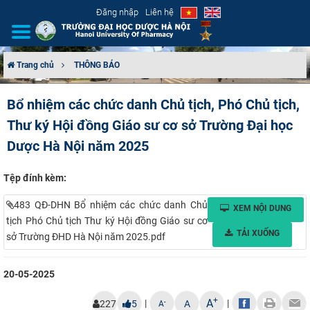
Đăng nhập
Liên hệ
Trang chủ
THÔNG BÁO
GIỚI THIỆU
Bổ nhiệm các chức danh Chủ tịch, Phó Chủ tịch,
Thư ký Hội đồng Giáo sư cơ sở Trường Đại học
CƠ CẤU TỔ CHỨC
Dược Hà Nội năm 2025
TUYỂN SINH
Tệp đính kèm:
ĐÀO TẠO
483 QĐ-DHN Bổ nhiệm các chức danh Chủ
XEM NỘI DUNG
tịch Phó Chủ tịch Thư ký Hội đồng Giáo sư cơ
ĐẢM BẢO CHẤT LƯỢNG
TẢI XUỐNG
sở Trường ĐHD Hà Nội năm 2025.pdf
KHOA HỌC CÔNG NGHỆ
20-05-2025
HTQT
+
A
|
|
-
227
5
A
A