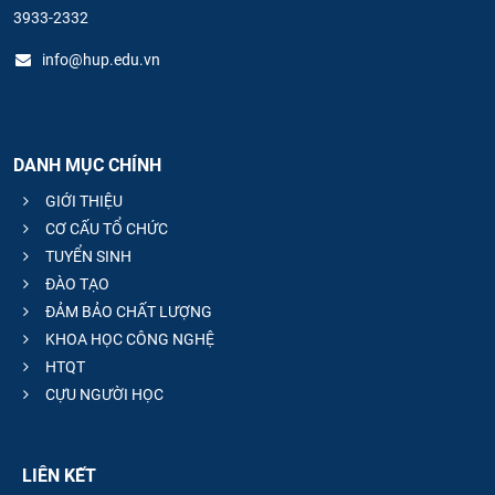
3933-2332
info@hup.edu.vn
DANH MỤC CHÍNH
GIỚI THIỆU
CƠ CẤU TỔ CHỨC
TUYỂN SINH
ĐÀO TẠO
ĐẢM BẢO CHẤT LƯỢNG
KHOA HỌC CÔNG NGHỆ
HTQT
CỰU NGƯỜI HỌC
LIÊN KẾT