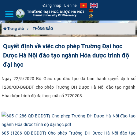
Đăng nhập
Liên hệ
Trang chủ
THÔNG BÁO
GIỚI THIỆU
Quyết định về việc cho phép Trường Đại học
Dược Hà Nội đào tạo ngành Hóa dược trình độ
CƠ CẤU TỔ CHỨC
đại học
TUYỂN SINH
​Ngày 22/5/2020 Bộ Giáo dục đào tạo đã ban hành quyết định số
ĐÀO TẠO
1286/QĐ-BGDĐT cho phép Trường ĐH Dược Hà Nội đào tạo ngành
Hóa dược trình độ đại học, mã số 7720203.
ĐẢM BẢO CHẤT LƯỢNG
KHOA HỌC CÔNG NGHỆ
HTQT
605 (1286 QĐ-BGDĐT) Cho phép Trường ĐH Dược Hà Nội đào tạo