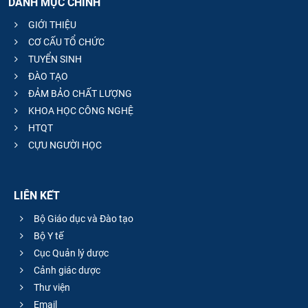
DANH MỤC CHÍNH
GIỚI THIỆU
CƠ CẤU TỔ CHỨC
TUYỂN SINH
ĐÀO TẠO
ĐẢM BẢO CHẤT LƯỢNG
KHOA HỌC CÔNG NGHỆ
HTQT
CỰU NGƯỜI HỌC
LIÊN KẾT
Bộ Giáo dục và Đào tạo
Bộ Y tế
Cục Quản lý dược
Cảnh giác dược
Thư viện
Email