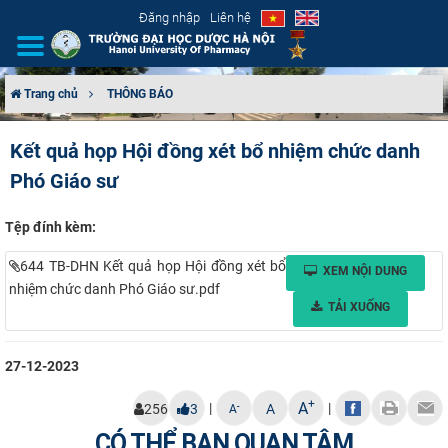
Đăng nhập
Liên hệ
Trang chủ
THÔNG BÁO
GIỚI THIỆU
Kết quả họp Hội đồng xét bổ nhiệm chức danh
Phó Giáo sư
CƠ CẤU TỔ CHỨC
TUYỂN SINH
Tệp đính kèm:
644 TB-DHN Kết quả họp Hội đồng xét bổ
XEM NỘI DUNG
ĐÀO TẠO
nhiệm chức danh Phó Giáo sư.pdf
TẢI XUỐNG
ĐẢM BẢO CHẤT LƯỢNG
27-12-2023
KHOA HỌC CÔNG NGHỆ
+
A
|
|
-
256
3
A
A
HTQT
CÓ THỂ BẠN QUAN TÂM