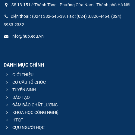
Số 13-15 Lê Thánh Tông - Phường Cửa Nam - Thành phố Hà Nội
Điện thoại : (024) 382-545-39. Fax : (024) 3.826-4464, (024)
3933-2332
info@hup.edu.vn
DANH MỤC CHÍNH
GIỚI THIỆU
CƠ CẤU TỔ CHỨC
TUYỂN SINH
ĐÀO TẠO
ĐẢM BẢO CHẤT LƯỢNG
KHOA HỌC CÔNG NGHỆ
HTQT
CỰU NGƯỜI HỌC