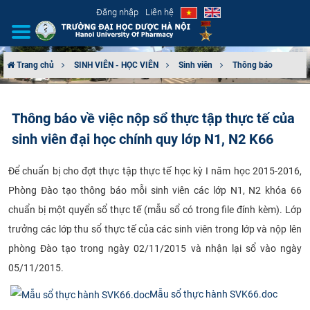
Đăng nhập
Liên hệ
Trang chủ
SINH VIÊN - HỌC VIÊN
Sinh viên
Thông báo
GIỚI THIỆU
Thông báo về việc nộp sổ thực tập thực tế của
CƠ CẤU TỔ CHỨC
sinh viên đại học chính quy lớp N1, N2 K66
TUYỂN SINH
Để chuẩn bị cho đợt thực tập thực tế học kỳ I năm học 2015-2016,
Phòng Đào tạo thông báo mỗi sinh viên các lớp N1, N2 khóa 66
ĐÀO TẠO
chuẩn bị một quyển sổ thực tế (mẫu sổ có trong file đính kèm). Lớp
ĐẢM BẢO CHẤT LƯỢNG
trưởng các lớp thu sổ thực tế của các sinh viên trong lớp và nộp lên
phòng Đào tạo trong ngày 02/11/2015 và nhận lại sổ vào ngày
KHOA HỌC CÔNG NGHỆ
05/11/2015.
HTQT
Mẫu sổ thực hành SVK66.doc