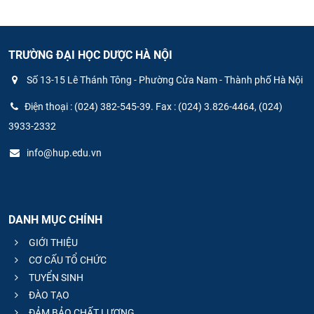
TRƯỜNG ĐẠI HỌC DƯỢC HÀ NỘI
Số 13-15 Lê Thánh Tông - Phường Cửa Nam - Thành phố Hà Nội
Điện thoại : (024) 382-545-39. Fax : (024) 3.826-4464, (024)
3933-2332
info@hup.edu.vn
DANH MỤC CHÍNH
GIỚI THIỆU
CƠ CẤU TỔ CHỨC
TUYỂN SINH
ĐÀO TẠO
ĐẢM BẢO CHẤT LƯỢNG