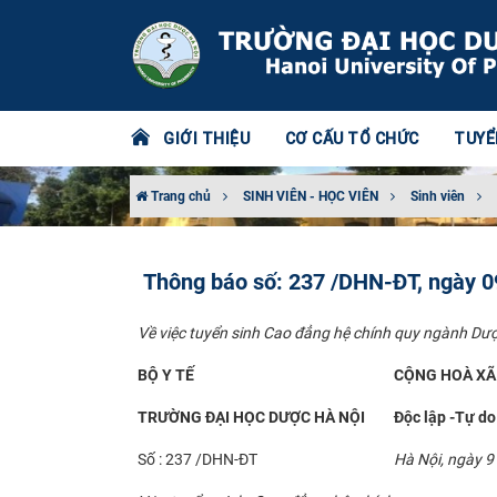
GIỚI THIỆU
CƠ CẤU TỔ CHỨC
TUYỂ
Trang chủ
SINH VIÊN - HỌC VIÊN
Sinh viên
Thông báo số: 237 /DHN-ĐT, ngày 
Về việc tuyển sinh Cao đẳng hệ chính quy ngành Dư
BỘ Y TẾ
CỘNG HOÀ XÃ 
TRƯỜNG ĐẠI HỌC DƯỢC HÀ NỘI
Độc lập -Tự do
Số : 237 /DHN-ĐT
Hà Nội, ngày 