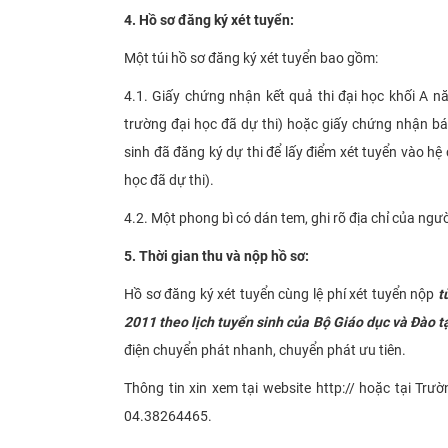
4. Hồ sơ đăng ký xét tuyển:
Một túi hồ sơ đăng ký xét tuyển bao gồm:
4.1. Giấy chứng nhận kết quả thi đại học khối A n
trường đại học đã dự thi) hoặc giấy chứng nhận bá
sinh đã đăng ký dự thi để lấy điểm xét tuyển vào h
học đã dự thi).
4.2. Một phong bì có dán tem, ghi rõ địa chỉ của ngư
5. Thời gian thu và nộp hồ sơ:
Hồ sơ đăng ký xét tuyển cùng lệ phí xét tuyển nộp
t
2011 theo lịch tuyển sinh của Bộ Giáo dục và Đào t
điện chuyển phát nhanh, chuyển phát ưu tiên.
Thông tin xin xem tại website http:// hoặc tại Tr
04.38264465.