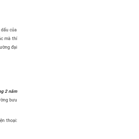
g dấu của
ác mà thí
rường đại
ng 2 năm
đường bưu
ện thoại: