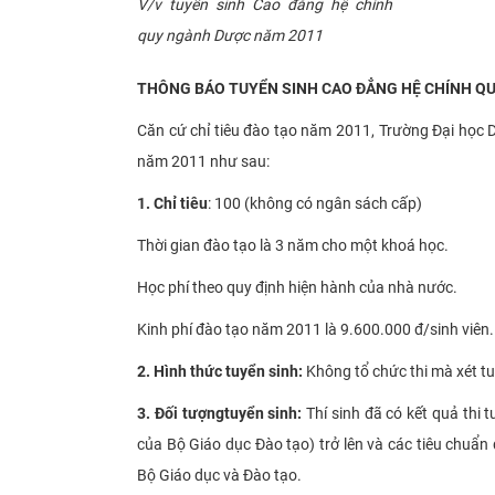
V/v tuyển sinh Cao đẳng hệ chính
quy ngành Dược năm 2011
THÔNG BÁO TUYỂN SINH CAO ĐẲNG HỆ CHÍNH Q
Căn cứ chỉ tiêu đào tạo năm 2011, Trường Đại học 
năm 2011 như sau:
1. Chỉ tiêu
: 100 (không có ngân sách cấp)
Thời gian đào tạo là 3 năm cho một khoá học.
Học phí theo quy định hiện hành của nhà nước.
Kinh phí đào tạo năm 2011 là 9.600.000 đ/sinh viên.
2. Hình thức tuyển sinh:
Không tổ chức thi mà xét tu
3. Đối tượng
tuyển sinh:
Thí sinh đã có kết quả thi
của Bộ Giáo dục Đào tạo) trở lên và các tiêu chuẩn
Bộ Giáo dục và Đào tạo.