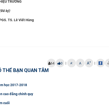
HIỆU TRƯỞNG
(Đã ký)
PGS. TS. Lê Viết Hùng
+
A
|
|
-
64
0
A
A
Ó THỂ BẠN QUAN TÂM
 năm học 2017-2018
ên cao đẳng chính quy
ăm cuối