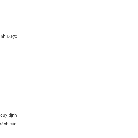
gành Dược
 quy định
 hành của