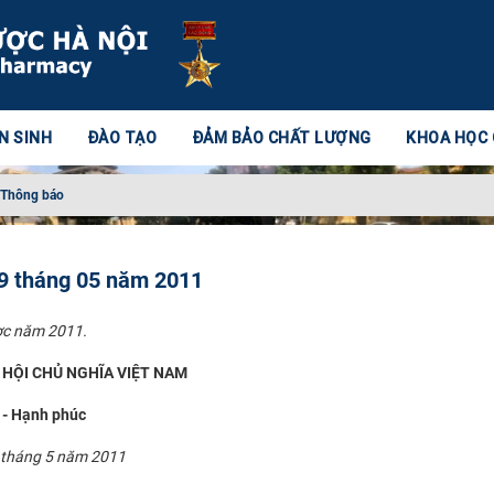
N SINH
ĐÀO TẠO
ĐẢM BẢO CHẤT LƯỢNG
KHOA HỌC
Thông báo
09 tháng 05 năm 2011
ợc năm 2011.​
HỘI CHỦ NGHĨA VIỆT NAM
 - Hạnh phúc
9 tháng 5 năm 2011