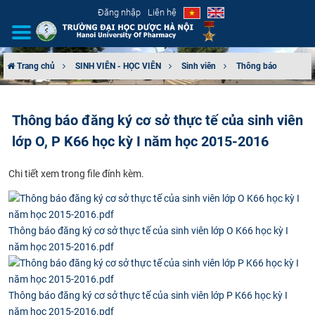
Đăng nhập
Liên hệ
Trang chủ
SINH VIÊN - HỌC VIÊN
Sinh viên
Thông báo
GIỚI THIỆU
Thông báo đăng ký cơ sở thực tế của sinh viên
CƠ CẤU TỔ CHỨC
lớp O, P K66 học kỳ I năm học 2015-2016
TUYỂN SINH
Chi tiết xem trong file đính kèm.
ĐÀO TẠO
ĐẢM BẢO CHẤT LƯỢNG
Thông báo đăng ký cơ sở thực tế của sinh viên lớp O K66 học kỳ I
năm học 2015-2016.pdf
KHOA HỌC CÔNG NGHỆ
Thông báo đăng ký cơ sở thực tế của sinh viên lớp P K66 học kỳ I
HTQT
năm học 2015-2016.pdf