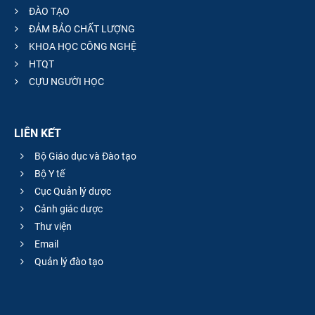
ĐÀO TẠO
ĐẢM BẢO CHẤT LƯỢNG
KHOA HỌC CÔNG NGHỆ
HTQT
CỰU NGƯỜI HỌC
LIÊN KẾT
Bộ Giáo dục và Đào tạo
Bộ Y tế
Cục Quản lý dược
Cảnh giác dược
Thư viện
Email
Quản lý đào tạo