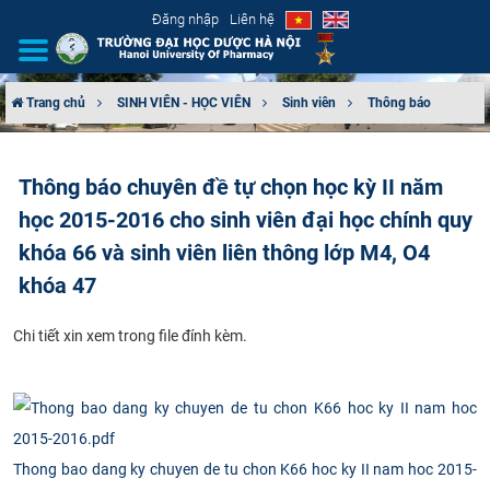
Đăng nhập
Liên hệ
Trang chủ
SINH VIÊN - HỌC VIÊN
Sinh viên
Thông báo
GIỚI THIỆU
Thông báo chuyên đề tự chọn học kỳ II năm
CƠ CẤU TỔ CHỨC
học 2015-2016 cho sinh viên đại học chính quy
TUYỂN SINH
khóa 66 và sinh viên liên thông lớp M4, O4
khóa 47
ĐÀO TẠO
Chi tiết xin xem trong file đính kèm.
ĐẢM BẢO CHẤT LƯỢNG
KHOA HỌC CÔNG NGHỆ
HTQT
Thong bao dang ky chuyen de tu chon K66 hoc ky II nam hoc 2015-