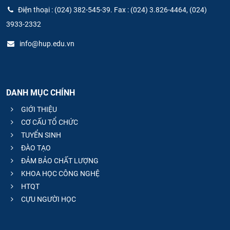
Điện thoại : (024) 382-545-39. Fax : (024) 3.826-4464, (024)
3933-2332
info@hup.edu.vn
DANH MỤC CHÍNH
GIỚI THIỆU
CƠ CẤU TỔ CHỨC
TUYỂN SINH
ĐÀO TẠO
ĐẢM BẢO CHẤT LƯỢNG
KHOA HỌC CÔNG NGHỆ
HTQT
CỰU NGƯỜI HỌC