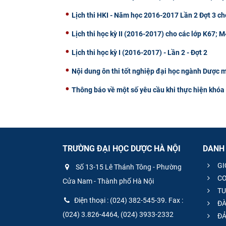
Lịch thi HKI - Năm học 2016-2017 Lần 2 Đợt 3 ch
Lịch thi học kỳ II (2016-2017) cho các lớp K67;
Lịch thi học kỳ I (2016-2017) - Lần 2 - Đợt 2
Nội dung ôn thi tốt nghiệp đại học ngành Dược 
Thông báo về một số yêu cầu khi thực hiện khóa 
TRƯỜNG ĐẠI HỌC DƯỢC HÀ NỘI
DANH
GI
Số 13-15 Lê Thánh Tông - Phường
CƠ
Cửa Nam - Thành phố Hà Nội
TU
Điện thoại : (024) 382-545-39. Fax :
ĐÀ
(024) 3.826-4464, (024) 3933-2332
ĐẢ