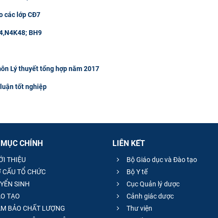
o các lớp CĐ7
 M4,N4K48; BH9
môn Lý thuyết tổng hợp năm 2017
luận tốt nghiệp
 MỤC CHÍNH
LIÊN KẾT
ỚI THIỆU
Bộ Giáo dục và Đào tạo
 CẤU TỔ CHỨC
Bộ Y tế
YỂN SINH
Cục Quản lý dược
O TẠO
Cảnh giác dược
M BẢO CHẤT LƯỢNG
Thư viện