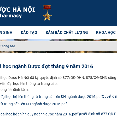
N SINH
ĐÀO TẠO
ĐẢM BẢO CHẤT LƯỢNG
KHOA HỌC
Thông báo
ại học ngành Dược đợt tháng 9 năm 2016
i học Dược Hà Nội đã ký quyết định số 877/QĐ-DHN, 878/QĐ-DHN công 
viên đại học liên thông từ trung cấp.
rong file đính kèm.
Quyết đị
 từ trung cấp lên ĐH ngành dược 2016.pdf
Quyết định số 877 QĐ-