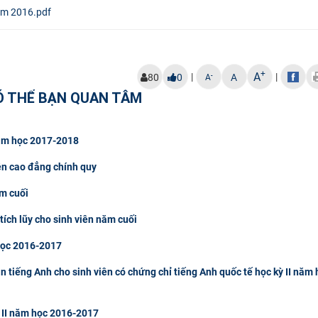
ăm 2016.pdf
+
A
|
|
-
80
0
A
A
Ó THỂ BẠN QUAN TÂM
 năm học 2017-2018
ên cao đẳng chính quy
ăm cuối
tích lũy cho sinh viên năm cuối
 học 2016-2017
tiếng Anh cho sinh viên có chứng chỉ tiếng Anh quốc tế học kỳ II năm 
 II năm học 2016-2017