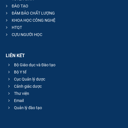
ĐÀO TẠO
ĐẢM BẢO CHẤT LƯỢNG
KHOA HỌC CÔNG NGHỆ
HTQT
CỰU NGƯỜI HỌC
LIÊN KẾT
Bộ Giáo dục và Đào tạo
Bộ Y tế
Cục Quản lý dược
Cảnh giác dược
Thư viện
Email
Quản lý đào tạo