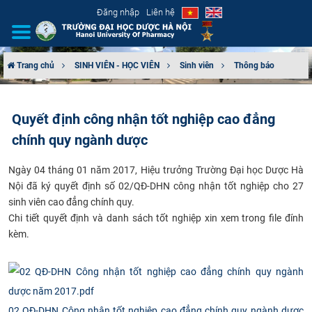
Đăng nhập
Liên hệ
Trang chủ
SINH VIÊN - HỌC VIÊN
Sinh viên
Thông báo
GIỚI THIỆU
Quyết định công nhận tốt nghiệp cao đẳng
CƠ CẤU TỔ CHỨC
chính quy ngành dược
TUYỂN SINH
​Ngày 04 tháng 01 năm 2017, Hiệu trưởng Trường Đại học Dược Hà
Nội đã ký quyết định số 02/QĐ-DHN công nhận tốt nghiệp cho 27
ĐÀO TẠO
sinh viên cao đẳng chính quy.
Chi tiết quyết định và danh sách tốt nghiệp xin xem trong file đính
ĐẢM BẢO CHẤT LƯỢNG
kèm.
KHOA HỌC CÔNG NGHỆ
HTQT
02 QĐ-DHN Công nhận tốt nghiệp cao đẳng chính quy ngành dược