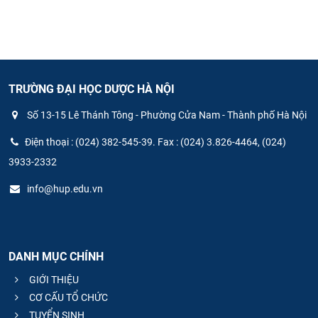
TRƯỜNG ĐẠI HỌC DƯỢC HÀ NỘI
Số 13-15 Lê Thánh Tông - Phường Cửa Nam - Thành phố Hà Nội
Điện thoại : (024) 382-545-39. Fax : (024) 3.826-4464, (024)
3933-2332
info@hup.edu.vn
DANH MỤC CHÍNH
GIỚI THIỆU
CƠ CẤU TỔ CHỨC
TUYỂN SINH