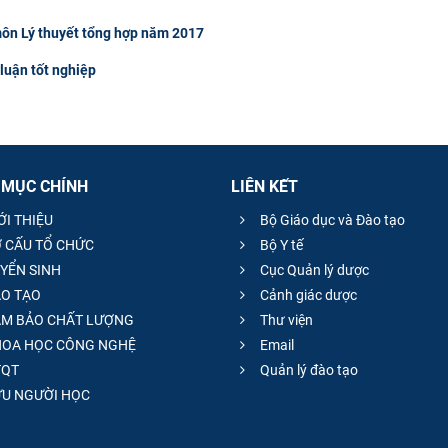
môn Lý thuyết tổng hợp năm 2017
luận tốt nghiệp
 MỤC CHÍNH
LIÊN KẾT
ỚI THIỆU
Bộ Giáo dục và Đào tạo
 CẤU TỔ CHỨC
Bộ Y tế
YỂN SINH
Cục Quản lý dược
O TẠO
Cảnh giác dược
M BẢO CHẤT LƯỢNG
Thư viện
OA HỌC CÔNG NGHỆ
Email
QT
Quản lý đào tạo
̣U NGƯỜI HỌC