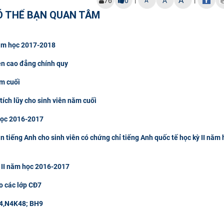
A
|
|
76
0
A
A
Ó THỂ BẠN QUAN TÂM
 năm học 2017-2018
ên cao đẳng chính quy
ăm cuối
tích lũy cho sinh viên năm cuối
 học 2016-2017
tiếng Anh cho sinh viên có chứng chỉ tiếng Anh quốc tế học kỳ II năm 
 II năm học 2016-2017
o các lớp CĐ7
 M4,N4K48; BH9