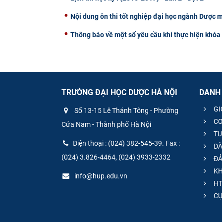
Nội dung ôn thi tốt nghiệp đại học ngành Dược 
Thông báo về một số yêu cầu khi thực hiện khóa 
TRƯỜNG ĐẠI HỌC DƯỢC HÀ NỘI
DANH
GI
Số 13-15 Lê Thánh Tông - Phường
CƠ
Cửa Nam - Thành phố Hà Nội
TU
Điện thoại : (024) 382-545-39. Fax :
ĐÀ
(024) 3.826-4464, (024) 3933-2332
ĐẢ
KH
info@hup.edu.vn
HT
CƯ