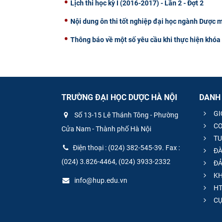
Lịch thi học kỳ I (2016-2017) - Lần 2 - Đợt 2
Nội dung ôn thi tốt nghiệp đại học ngành Dược 
Thông báo về một số yêu cầu khi thực hiện khóa 
TRƯỜNG ĐẠI HỌC DƯỢC HÀ NỘI
DANH
GI
Số 13-15 Lê Thánh Tông - Phường
CƠ
Cửa Nam - Thành phố Hà Nội
TU
Điện thoại : (024) 382-545-39. Fax :
ĐÀ
(024) 3.826-4464, (024) 3933-2332
ĐẢ
KH
info@hup.edu.vn
HT
CƯ