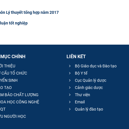
môn Lý thuyết tổng hợp năm 2017
luận tốt nghiệp
 MỤC CHÍNH
LIÊN KẾT
ỚI THIỆU
Bộ Giáo dục và Đào tạo
 CẤU TỔ CHỨC
Bộ Y tế
YỂN SINH
Cục Quản lý dược
O TẠO
Cảnh giác dược
M BẢO CHẤT LƯỢNG
Thư viện
OA HỌC CÔNG NGHỆ
Email
QT
Quản lý đào tạo
̣U NGƯỜI HỌC