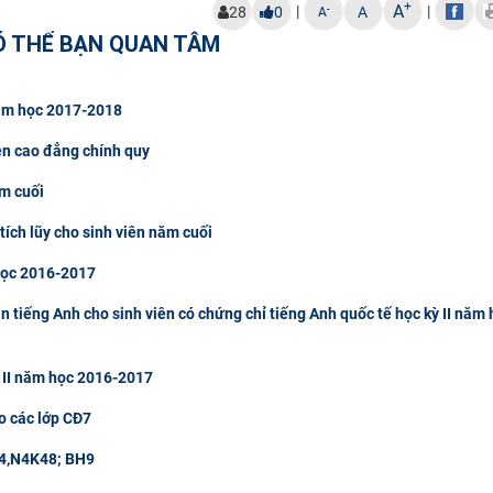
+
A
|
|
-
28
0
A
A
Ó THỂ BẠN QUAN TÂM
 năm học 2017-2018
ên cao đẳng chính quy
ăm cuối
tích lũy cho sinh viên năm cuối
 học 2016-2017
tiếng Anh cho sinh viên có chứng chỉ tiếng Anh quốc tế học kỳ II năm 
 II năm học 2016-2017
o các lớp CĐ7
 M4,N4K48; BH9