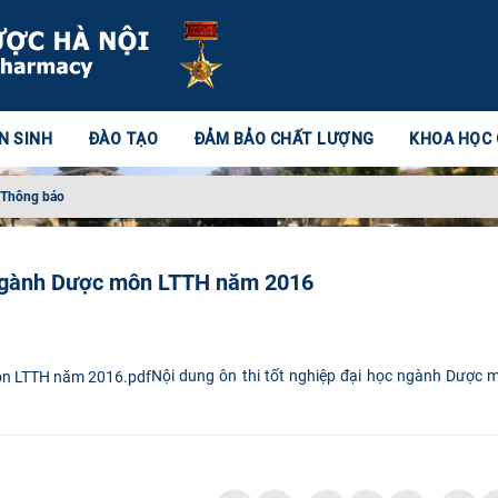
N SINH
ĐÀO TẠO
ĐẢM BẢO CHẤT LƯỢNG
KHOA HỌC
Thông báo
c ngành Dược môn LTTH năm 2016
Nội dung ôn thi tốt nghiệp đại học ngành Dược