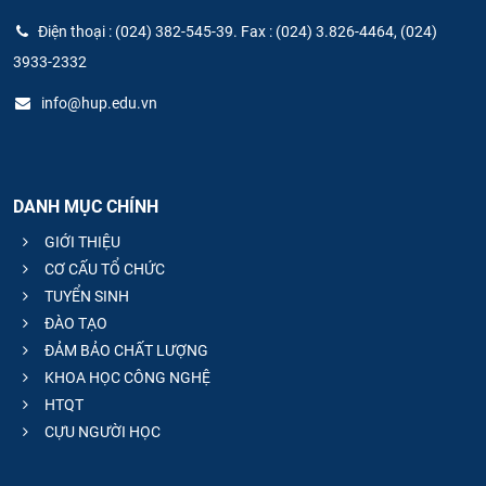
Điện thoại : (024) 382-545-39. Fax : (024) 3.826-4464, (024)
3933-2332
info@hup.edu.vn
DANH MỤC CHÍNH
GIỚI THIỆU
CƠ CẤU TỔ CHỨC
TUYỂN SINH
ĐÀO TẠO
ĐẢM BẢO CHẤT LƯỢNG
KHOA HỌC CÔNG NGHỆ
HTQT
CỰU NGƯỜI HỌC