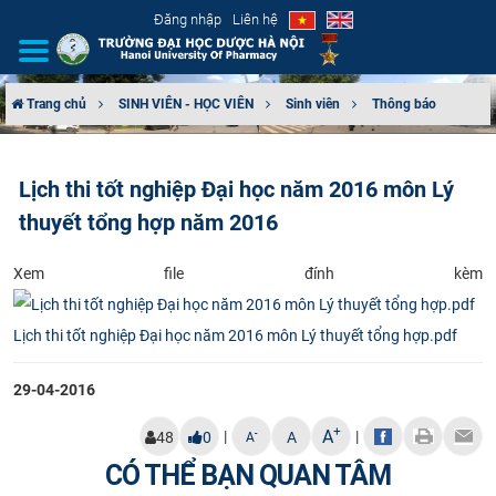
Đăng nhập
Liên hệ
Trang chủ
SINH VIÊN - HỌC VIÊN
Sinh viên
Thông báo
GIỚI THIỆU
Lịch thi tốt nghiệp Đại học năm 2016 môn Lý
CƠ CẤU TỔ CHỨC
thuyết tổng hợp năm 2016
TUYỂN SINH
​Xem file đính kèm
ĐÀO TẠO
Lịch thi tốt nghiệp Đại học năm 2016 môn Lý thuyết tổng hợp.pdf
ĐẢM BẢO CHẤT LƯỢNG
29-04-2016
KHOA HỌC CÔNG NGHỆ
+
A
|
|
-
48
0
A
A
CÓ THỂ BẠN QUAN TÂM
HTQT