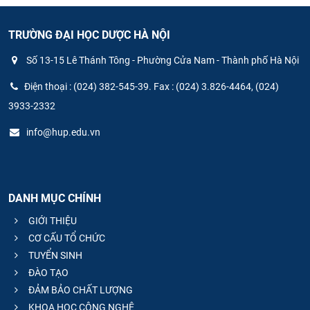
TRƯỜNG ĐẠI HỌC DƯỢC HÀ NỘI
Số 13-15 Lê Thánh Tông - Phường Cửa Nam - Thành phố Hà Nội
Điện thoại : (024) 382-545-39. Fax : (024) 3.826-4464, (024)
3933-2332
info@hup.edu.vn
DANH MỤC CHÍNH
GIỚI THIỆU
CƠ CẤU TỔ CHỨC
TUYỂN SINH
ĐÀO TẠO
ĐẢM BẢO CHẤT LƯỢNG
KHOA HỌC CÔNG NGHỆ