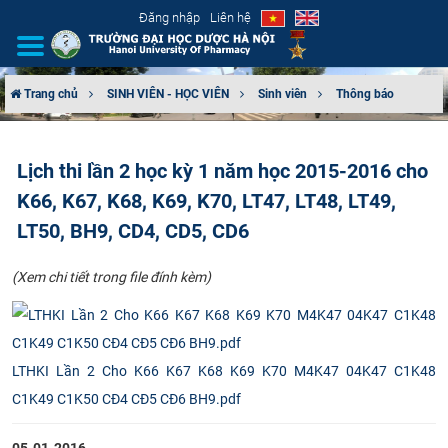
Đăng nhập
Liên hệ
Trang chủ
SINH VIÊN - HỌC VIÊN
Sinh viên
Thông báo
GIỚI THIỆU
Lịch thi lần 2 học kỳ 1 năm học 2015-2016 cho
CƠ CẤU TỔ CHỨC
K66, K67, K68, K69, K70, LT47, LT48, LT49,
TUYỂN SINH
LT50, BH9, CD4, CD5, CD6
ĐÀO TẠO
​(Xem chi tiết trong file đính kèm)​
ĐẢM BẢO CHẤT LƯỢNG
LTHKI Lần 2 Cho K66 K67 K68 K69 K70 M4K47 04K47 C1K48
KHOA HỌC CÔNG NGHỆ
C1K49 C1K50 CĐ4 CĐ5 CĐ6 BH9.pdf
HTQT
05-01-2016