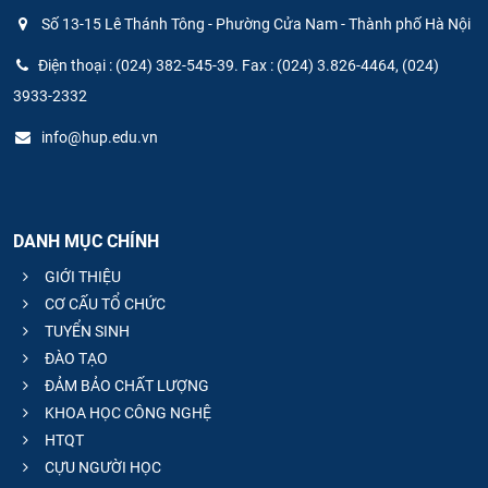
Số 13-15 Lê Thánh Tông - Phường Cửa Nam - Thành phố Hà Nội
Điện thoại : (024) 382-545-39. Fax : (024) 3.826-4464, (024)
3933-2332
info@hup.edu.vn
DANH MỤC CHÍNH
GIỚI THIỆU
CƠ CẤU TỔ CHỨC
TUYỂN SINH
ĐÀO TẠO
ĐẢM BẢO CHẤT LƯỢNG
KHOA HỌC CÔNG NGHỆ
HTQT
CỰU NGƯỜI HỌC