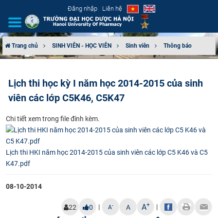
Đăng nhập
Liên hệ
Trang chủ
SINH VIÊN - HỌC VIÊN
Sinh viên
Thông báo
GIỚI THIỆU
Lịch thi học kỳ I năm học 2014-2015 của sinh
CƠ CẤU TỔ CHỨC
viên các lớp C5K46, C5K47
TUYỂN SINH
Chi tiết xem trong file đính kèm.
ĐÀO TẠO
Lịch thi HKI năm học 2014-2015 của sinh viên các lớp C5 K46 và C5
ĐẢM BẢO CHẤT LƯỢNG
K47.pdf
KHOA HỌC CÔNG NGHỆ
08-10-2014
+
HTQT
A
|
|
-
22
0
A
A