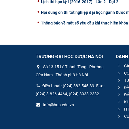
Lịch thi học kỳ I (2016-2017) - Lần 2 - Đợt 2
Nội dung ôn thi tốt nghiệp đại học ngành Dược 
Thông báo về một số yêu cầu khi thực hiện khóa 
TRƯỜNG ĐẠI HỌC DƯỢC HÀ NỘI
DANH
GI
Số 13-15 Lê Thánh Tông - Phường
CƠ
Cửa Nam - Thành phố Hà Nội
TU
Điện thoại : (024) 382-545-39. Fax :
ĐÀ
(024) 3.826-4464, (024) 3933-2332
ĐẢ
KH
info@hup.edu.vn
HT
CƯ