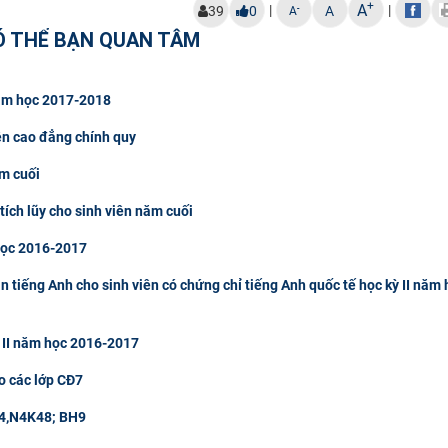
+
A
|
|
-
39
0
A
A
Ó THỂ BẠN QUAN TÂM
 năm học 2017-2018
ên cao đẳng chính quy
ăm cuối
tích lũy cho sinh viên năm cuối
 học 2016-2017
tiếng Anh cho sinh viên có chứng chỉ tiếng Anh quốc tế học kỳ II năm 
 II năm học 2016-2017
o các lớp CĐ7
 M4,N4K48; BH9