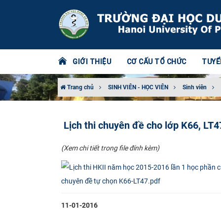
GIỚI THIỆU
CƠ CẤU TỔ CHỨC
TUYỂ
Trang chủ
SINH VIÊN - HỌC VIÊN
Sinh viên
Lịch thi chuyên đề cho lớp K66, LT
(Xem chi tiết trong file đính kèm)
chuyên đề tự chọn K66-LT47.pdf
11-01-2016