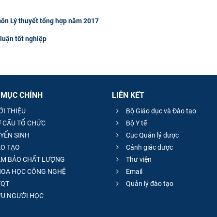
môn Lý thuyết tổng hợp năm 2017
luận tốt nghiệp
 MỤC CHÍNH
LIÊN KẾT
ỚI THIỆU
Bộ Giáo dục và Đào tạo
 CẤU TỔ CHỨC
Bộ Y tế
YỂN SINH
Cục Quản lý dược
O TẠO
Cảnh giác dược
M BẢO CHẤT LƯỢNG
Thư viện
OA HỌC CÔNG NGHỆ
Email
QT
Quản lý đào tạo
̣U NGƯỜI HỌC