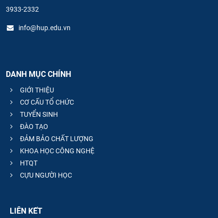
3933-2332
info@hup.edu.vn
DANH MỤC CHÍNH
GIỚI THIỆU
CƠ CẤU TỔ CHỨC
TUYỂN SINH
ĐÀO TẠO
ĐẢM BẢO CHẤT LƯỢNG
KHOA HỌC CÔNG NGHỆ
HTQT
CỰU NGƯỜI HỌC
LIÊN KẾT