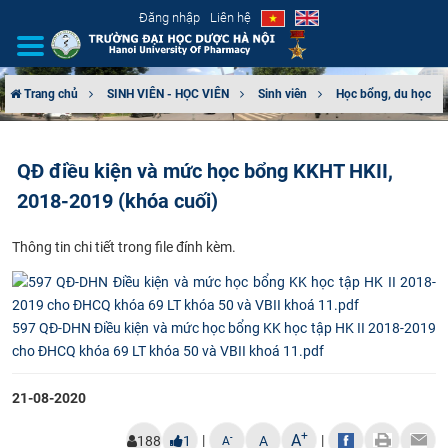
Đăng nhập
Liên hệ
Trang chủ
SINH VIÊN - HỌC VIÊN
Sinh viên
Học bổng, du học
GIỚI THIỆU
QĐ điều kiện và mức học bổng KKHT HKII,
CƠ CẤU TỔ CHỨC
2018-2019 (khóa cuối)
TUYỂN SINH
Thông ti​n chi tiết trong file đính kèm.
ĐÀO TẠO
ĐẢM BẢO CHẤT LƯỢNG
597 QĐ-DHN Điều kiện và mức học bổng KK học tập HK II 2018-2019
cho ĐHCQ khóa 69 LT khóa 50 và VBII khoá 11.pdf
KHOA HỌC CÔNG NGHỆ
21-08-2020
HTQT
+
A
|
|
-
188
1
A
A