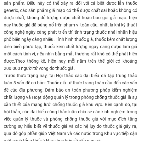
sản phẩm. Điều này có thể xảy ra đối với cả biệt dược lẫn thuốc
generic, các sản phẩm giả mạo có thể dược chất sai hoặc không có
dược chất, không đủ lượng dược chất hoặc bao gói giả mạo. hiện
nay thuốc giả đã bùng nổ trên phạm vi toàn cầu, nhất là khi kỹ thuật
công nghệ ngày càng phát triển thì tình trạng thuốc nhái nhãn hiệu
phổ biến ngày càng nhiều. Tình hình thuốc giả, thuốc kém chất lượng
diễn biến phức tạp, thuốc kém chất lượng ngày càng được làm giả
một cách tinh vi, nếu nhìn bằng mắt thường rất khó có thể phát hiện
được.Theo thống kê, hiện nay mỗi năm trên thế giới có khoảng
200.000 người tử vong do thuốc giả.
Trước thực trạng này, tại Hội thảo các đại biểu đã tập trung thảo
luận 3 vấn đề cơ bản: Thuốc giả từ thực trạng toàn cầu đến các vấn
đề của địa phương; Đảm bảo an toàn phương pháp kiểm nghiệm
chất lượng và Hoạt động quản lý trong phòng chống thuốc giả là sự
cần thiết của mạng lưới chống thuốc giả khu vực. Bên cạnh đó, tại
hội thảo, các đại biểu cùng thảo luận chia sẻ các kinh nghiệm trong
việc quản lý thuốc và phòng chống thuốc giả với mục đích tăng
cường sự hiểu biết về thuốc giả và các hệ lụy do thuốc giả gây ra,
qua đó góp phần giúp Việt Nam và các nước trong Khu vực tiếp cận
một cách tổng thể và khoa học hơn về vấn nạn này.