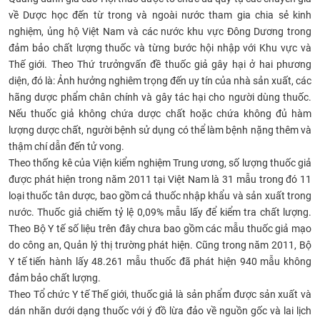
về Dược học đến từ trong và ngoài nước tham gia chia sẻ kinh
CỰU NGƯỜI HỌC
nghiệm, ủng hộ Việt Nam và các nước khu vực Đông Dương trong
đảm bảo chất lượng thuốc và từng bước hội nhập với Khu vực
và
Thế giới.
Th
eo Thứ trưởng
v
ấn đề thuốc giả gây hại ở hai phương
diện, đó là: Ảnh hưởng nghiêm trọng đến uy tín của nhà sản xuất, các
hãng dược phẩm chân chính và gây tác hại cho người dùng thuốc.
Nếu thuốc giả không chứa dược chất hoặc chứa không đủ hàm
lượng dược chất, người bệnh sử dụng có thể làm bệnh nặng thêm và
thậm chí dẫn đến tử vong.
Theo thống kê của Viện kiểm nghiệm Trung ương, số lượng thuốc giả
được phát hiện trong năm 2011 tại Việt Nam là 31 mẫu trong đó 11
loại thuốc tân dược, bao gồm cả thuốc nhập khẩu và sản xuất trong
nước. Thuốc giả chiếm tỷ lệ 0,09% mẫu lấy để kiểm tra chất lượng.
Theo Bộ Y tế số liệu trên đây chưa bao gồm các mẫu thuốc giả mạo
do công an, Quản lý thị trường phát hiện. Cũng trong năm 2011, Bộ
Y tế tiến hành lấy 48.261 mẫu thuốc đã phát hiện 940 mẫu không
đảm bảo chất lượng.
Theo Tổ chức Y tế Thế giới, thuốc giả là sản phẩm được sản xuất và
dán nhãn dưới dạng thuốc với ý đồ lừa đảo về nguồn gốc và lai lịch