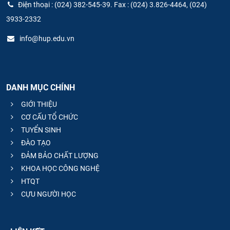
Điện thoại : (024) 382-545-39. Fax : (024) 3.826-4464, (024)
3933-2332
info@hup.edu.vn
DANH MỤC CHÍNH
GIỚI THIỆU
CƠ CẤU TỔ CHỨC
TUYỂN SINH
ĐÀO TẠO
ĐẢM BẢO CHẤT LƯỢNG
KHOA HỌC CÔNG NGHỆ
HTQT
CỰU NGƯỜI HỌC