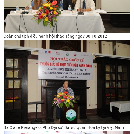
Đoàn chủ tịch điều hành hội thảo sáng ngày 30.10.2012
Bà Claire Pierangelo, Phó Đại sứ, Đại sứ quán Hoa kỳ tại Việt Nam