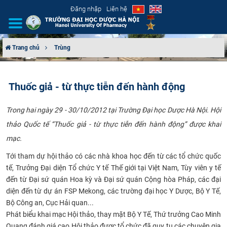
Đăng nhập
Liên hệ
Trang chủ
Trùng
GIỚI THIỆU
Thuốc giả - từ thực tiễn đến hành động
CƠ CẤU TỔ CHỨC
​Trong hai ngày 29 - 30/10/2012 tại Trường Đại học Dược Hà Nội. Hội
TUYỂN SINH
thảo Quốc tế “Thuốc giả - từ thực tiễn đến hành động” được khai
mạc.
ĐÀO TẠO
Tới tham dự hội thảo có các nhà khoa học đến từ các tổ chức quốc
ĐẢM BẢO CHẤT LƯỢNG
tế, Trưởng Đại diện Tổ chức Y tế Thế giới tại Việt Nam, Tùy viên y tế
đến từ Đại sứ quán Hoa kỳ và Đại sứ quán Cộng hòa Pháp, các đại
KHOA HỌC CÔNG NGHỆ
diện đến từ dự án FSP Mekong, các trường đại học Y Dược, Bộ Y Tế,
Bộ Công an, Cục Hải quan...
HTQT
Phát biểu khai mạc Hội thảo, thay mặt Bộ Y Tế, Thứ trưởng Cao Minh
Quang đánh giá cao Hội thảo được tổ chức đã quy tụ các chuyên gia