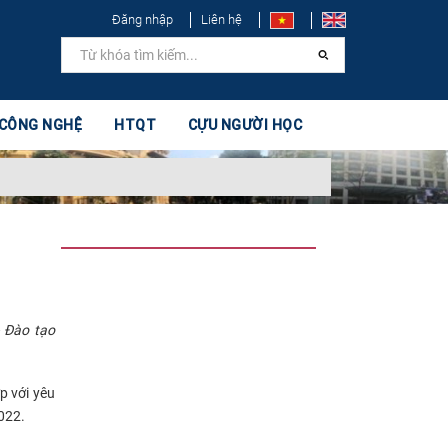
Đăng nhập
Liên hệ
 CÔNG NGHỆ
HTQT
CỰU NGƯỜI HỌC
& Đào tạo
p với yêu
022.