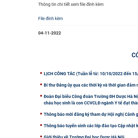
Thông tin chi tiết xem file đính kèm​
File đính kèm
04-11-2022
C
LỊCH CÔNG TÁC (Tuần lễ từ: 10/10/2022 đến 15
Bí thư Đảng ủy qua các thời kỳ và thời gian đảm
Đoàn Đại biểu Công đoàn Trường ĐH Dược Hà Nội
cháu học sinh là con CCVCLĐ ngành Y tế đạt th
Thông báo mời đăng ký tham dự Hội nghị Cảnh 
Thông báo tuyển sinh các lớp đào tạo Cập nhật 
Giới thiệu về Trường Đại học Dược Hà Nội