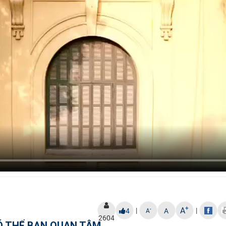
+
A
|
|
-
4
A
A
2604
Ó THỂ BẠN QUAN TÂM