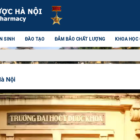
N SINH
ĐÀO TẠO
ĐẢM BẢO CHẤT LƯỢNG
KHOA HỌC
Hà Nội