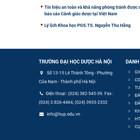
Tín hiệu an toàn và khả năng phòng tránh được c
báo cáo Cảnh giác dược tại Việt Nam
Lý lịch Khoa học PGS.TS. Nguyễn Thu Hằng
TRƯỜNG ĐẠI HỌC DƯỢC HÀ NỘI
DANH
GI
Số 13-15 Lê Thánh Tông - Phường
CƠ
Cửa Nam - Thành phố Hà Nội
TU
Điện thoại : (024) 382-545-39. Fax :
ĐÀ
(024) 3.826-4464, (024) 3933-2332
ĐẢ
KH
info@hup.edu.vn
HT
CƯ