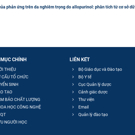
ủa phản ứng trên da nghiêm trọng do allopurinol: phân tích từ cơ sở dữ
 MỤC CHÍNH
LIÊN KẾT
ỚI THIỆU
Bộ Giáo dục và Đào tạo
 CẤU TỔ CHỨC
Bộ Y tế
YỂN SINH
Cục Quản lý dược
O TẠO
Cảnh giác dược
M BẢO CHẤT LƯỢNG
Thư viện
OA HỌC CÔNG NGHỆ
Email
QT
Quản lý đào tạo
̣U NGƯỜI HỌC