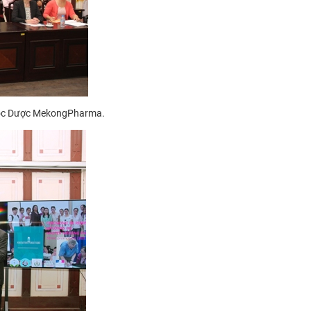
học Dược
MekongPharma.​