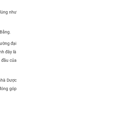
 đúng như
 Bằng.
rường đại
nh đây là
g đầu của
 nhà Dược
 đóng góp