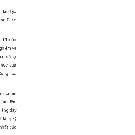
m đào tạo
ọc Paris
ọc 15 môn
nghiệm và
p dưới sự
i học của
 Cộng hòa
c đối tác
nâng lên.
giảng dạy
i đăng ký
 nhất của