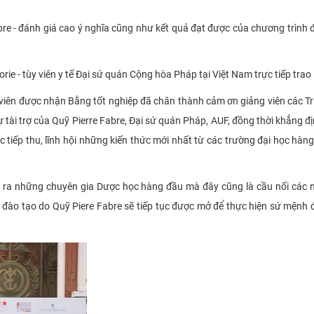
bre - đánh giá cao ý nghĩa cũng như kết quả đạt được của chương trình
orie - tùy viên y tế Đại sứ quán Cộng hòa Pháp tại Việt Nam trực tiếp trao
c viên được nhận Bằng tốt nghiệp đã chân thành cảm ơn giảng viên các T
ài trợ của Quỹ Pierre Fabre, Đại sứ quán Pháp, AUF, đồng thời khẳng đị
c tiếp thu, lĩnh hội những kiến thức mới nhất từ các trường đại học hàn
o ra những chuyên gia Dược học hàng đầu mà đây cũng là cầu nối các
đào tạo do Quỹ Piere Fabre sẽ tiếp tục được mở để thực hiện sứ mệnh