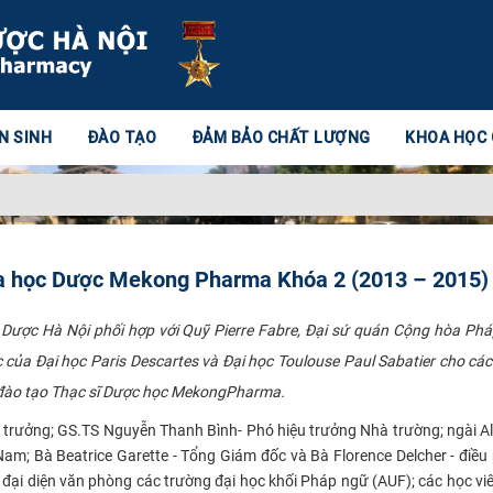
N SINH
ĐÀO TẠO
ĐẢM BẢO CHẤT LƯỢNG
KHOA HỌC
hoa học Dược Mekong Pharma Khóa 2 (2013 – 2015)
ược Hà Nội phối hợp với Quỹ Pierre Fabre, Đại sứ quán Cộng hòa Pháp
của Đại học Paris Descartes và Đại học Toulouse Paul Sabatier cho các
t đào tạo Thạc sĩ Dược học MekongPharma.
trưởng; GS.TS Nguyễn Thanh Bình- Phó hiệu trưởng Nhà trường; ngài Al
am; Bà Beatrice Garette - Tổng Giám đốc và Bà Florence Delcher - điều 
 đại diện văn phòng các trường đại học khối Pháp ngữ (AUF); các học vi