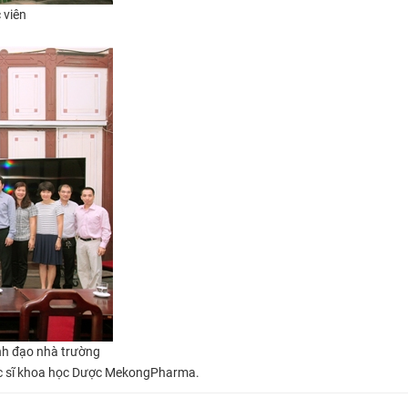
c viên
ãnh đạo nhà trường
 sĩ khoa học Dược
MekongPharma.