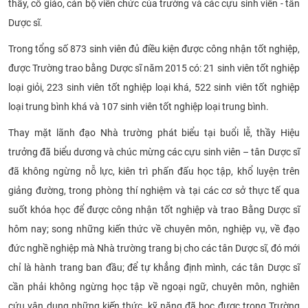
thầy, cô giáo, cán bộ viên chức của trường và các cựu sinh viên - tân
CỰU NGƯỜI HỌC
Dược sĩ.
Trong tổng số 873 sinh viên đủ điều kiện được công nhận tốt nghiệp,
được Trường trao bằng Dược sĩ năm 2015 có: 21 sinh viên tốt nghiệp
loại giỏi, 223 sinh viên tốt nghiệp loại khá, 522 sinh viên tốt nghiệp
loại trung bình khá và 107 sinh viên tốt nghiệp loại trung bình.
Thay mặt lãnh đạo Nhà trường p
hát biểu tại buổi lễ, thầy Hiệu
trưởng đã
biểu dương và chúc mừng các cựu sinh viên – tân Dược sĩ
đã không ngừng nỗ lực, kiên trì phấn đấu học tập, khổ luyện trên
giảng đường, trong phòng thí nghiệm và tại các cơ sở thực tế qua
suốt khóa học để được công nhận tốt nghiệp và trao Bằng Dược sĩ
hôm nay; song những kiến thức về chuyên môn, nghiệp vụ, về đạo
đức nghề nghiệp mà Nhà trường trang bị cho các tân Dược sĩ, đó mới
chỉ là hành trang ban đầu; để tự khẳng định mình, các tân Dược sĩ
cần phải không ngừng học tập về ngoại ngữ, chuyên môn, nghiên
cứu vận dụng những kiến thức, kỹ năng đã học được trong Trường