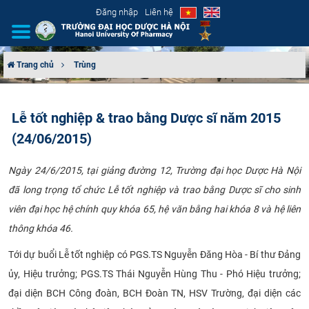
Đăng nhập
Liên hệ
Trang chủ
Trùng
GIỚI THIỆU
Lễ tốt nghiệp & trao bằng Dược sĩ năm 2015
CƠ CẤU TỔ CHỨC
(24/06/2015)
TUYỂN SINH
Ngày 24/6/2015, tại giảng đường 12, Trường đại học Dược Hà Nội
đã long trọng tổ chức Lễ tốt nghiệp và trao bằng Dược sĩ cho sinh
ĐÀO TẠO
viên đại học hệ chính quy khóa 65, hệ văn bằng hai khóa 8 và hệ liên
ĐẢM BẢO CHẤT LƯỢNG
thông khóa 46.​​ ​​​
Tới dự buổi Lễ tốt nghiệp có PGS.TS Nguyễn Đăng Hòa - Bí thư Đảng
KHOA HỌC CÔNG NGHỆ
ủy, Hiệu trưởng; PGS.TS Thái Nguyễn Hùng Thu - Phó Hiệu trưởng;
HTQT
đại diện BCH Công đoàn, BCH Đoàn TN, HSV Trường, đại diện các