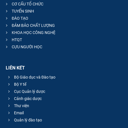
CƠ CẤU TỔ CHỨC
TUYỂN SINH
ĐÀO TẠO
ĐẢM BẢO CHẤT LƯỢNG
KHOA HỌC CÔNG NGHỆ
HTQT
CỰU NGƯỜI HỌC
LIÊN KẾT
Bộ Giáo dục và Đào tạo
Bộ Y tế
Cục Quản lý dược
Cảnh giác dược
Thư viện
Email
Quản lý đào tạo