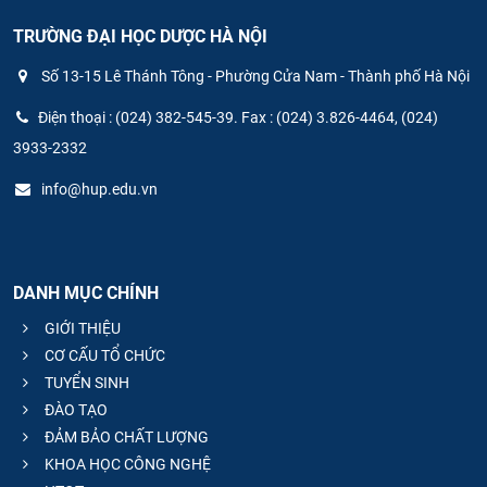
TRƯỜNG ĐẠI HỌC DƯỢC HÀ NỘI
Số 13-15 Lê Thánh Tông - Phường Cửa Nam - Thành phố Hà Nội
Điện thoại : (024) 382-545-39. Fax : (024) 3.826-4464, (024)
3933-2332
info@hup.edu.vn
DANH MỤC CHÍNH
GIỚI THIỆU
CƠ CẤU TỔ CHỨC
TUYỂN SINH
ĐÀO TẠO
ĐẢM BẢO CHẤT LƯỢNG
KHOA HỌC CÔNG NGHỆ