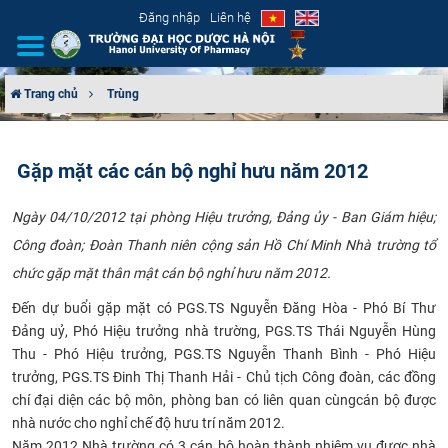
Đăng nhập
Liên hệ
Trang chủ
Trùng
GIỚI THIỆU
Gặp mặt các cán bộ nghỉ hưu năm 2012
CƠ CẤU TỔ CHỨC
​Ngày 04/10/2012 tại phòng Hiệu trưởng, Đảng ủy - Ban Giám hiệu;
TUYỂN SINH
Công đoàn; Đoàn Thanh niên cộng sản Hồ Chí Minh Nhà trường tổ
chức gặp mặt thân mật cán bộ nghỉ hưu năm 2012.
ĐÀO TẠO
Đến dự buổi gặp mặt có PGS.TS Nguyễn Đăng Hòa - Phó Bí Thư
ĐẢM BẢO CHẤT LƯỢNG
Đảng uỷ, Phó Hiệu trưởng nhà trường, PGS.TS Thái Nguyễn Hùng
Thu - Phó Hiệu trưởng, PGS.TS Nguyễn Thanh Bình - Phó Hiệu
KHOA HỌC CÔNG NGHỆ
trưởng, PGS.TS Đinh Thị Thanh Hải - Chủ tịch Công đoàn, các đồng
chí đại diện các bộ môn, phòng ban có liên quan cùngcán bộ được
HTQT
nhà nước cho nghỉ chế độ hưu trí năm 2012.
Năm 2012 Nhà trường có 3 cán bộ hoàn thành nhiệm vụ được nhà