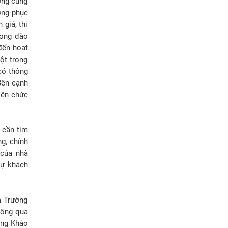
ờng cũng
ợng phục
 giá, thi
rong đào
đến hoạt
ột trong
có thông
Bên cạnh
iên chức
 cần tìm
g, chính
 của nhà
sự khách
a Trường
hông qua
òng Khảo