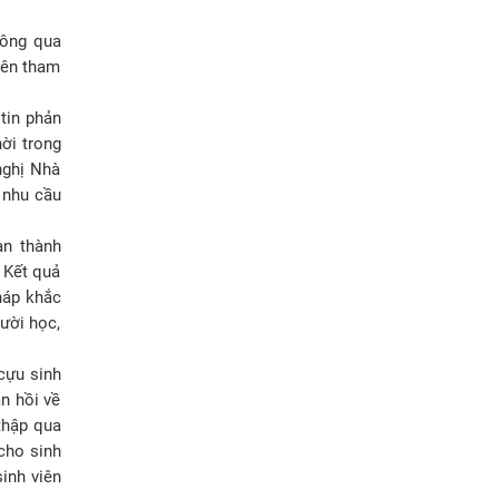
hông qua
iên tham
tin phản
ời trong
nghị Nhà
n nhu cầu
àn thành
 Kết quả
háp khắc
gười học,
cựu sinh
n hồi về
thập qua
cho sinh
inh viên