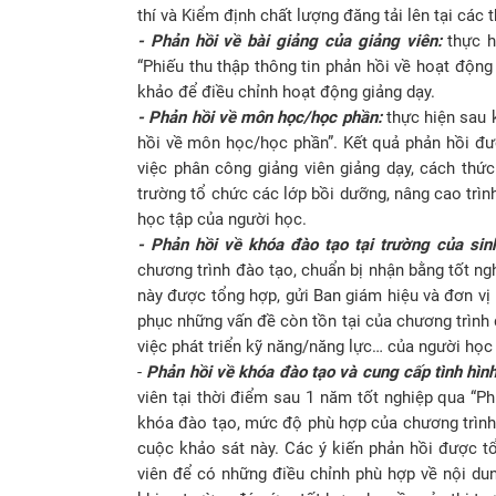
thí và Kiểm định chất lượng đăng tải lên tại các 
- Phản hồi về bài giảng của giảng viên:
thực h
“Phiếu thu thập thông tin phản hồi về hoạt động
khảo để điều chỉnh hoạt động giảng dạy.
- Phản hồi về môn học/học phần:
thực hiện sau k
hồi về môn học/học phần”. Kết quả phản hồi đư
việc phân công giảng viên giảng dạy, cách thức
trường tổ chức các lớp bồi dưỡng, nâng cao trìn
học tập của người học.
- Phản hồi về khóa đào tạo tại trường của sinh
chương trình đào tạo, chuẩn bị nhận bằng tốt ng
này được tổng hợp, gửi Ban giám hiệu và đơn vị
phục những vấn đề còn tồn tại của chương trình đ
việc phát triển kỹ năng/năng lực… của người học 
-
Phản hồi về khóa đào tạo và cung cấp tình hình
viên tại thời điểm sau 1 năm tốt nghiệp qua “Ph
khóa đào tạo, mức độ phù hợp của chương trình đ
cuộc khảo sát này. Các ý kiến phản hồi được tổ
viên để có những điều chỉnh phù hợp về nội dun