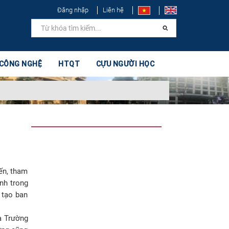
Đăng nhập
Liên hệ
 CÔNG NGHỆ
HTQT
CỰU NGƯỜI HỌC
ến, tham
ịnh trong
 tạo ban
a Trường