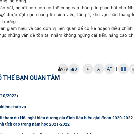
ường lao động.
hảo sát, người học còn có thể cung cấp thông tin phản hồi cho Nh
ng
” được đặt cạnh bảng tin sinh viên, tầng 1, khu vực cầu thang l
 Trường.
an giám hiệu và các đơn vị liên quan để có kế hoạch điều chỉnh
ục những vấn đề tồn tại nhằm không ngừng cải tiến, nâng cao ch
+
A
|
|
-
979
0
A
A
Ó THỂ BẠN QUAN TÂM
/10/2022)
 nhiệm chức vụ
 tham dự Hội nghị biểu dương gia đình tiêu biểu giai đoạn 2020-2022 
ành tích cao trong năm học 2021-2022