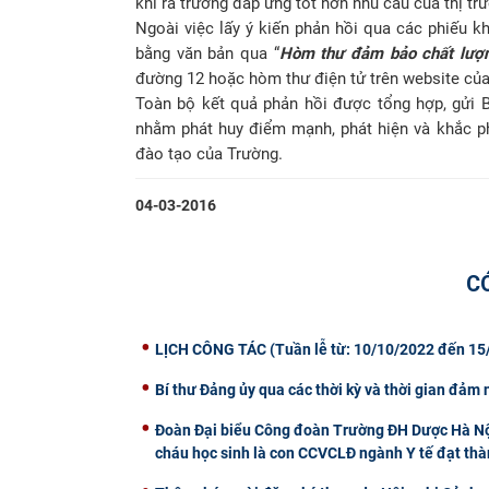
khi ra trường đáp ứng tốt hơn nhu cầu của thị tr
Ngoài việc lấy ý kiến phản hồi qua các phiếu k
bằng văn bản qua “
Hòm thư đảm bảo chất lượ
đường 12 hoặc hòm thư điện tử trên website của
Toàn bộ kết quả phản hồi được tổng hợp, gửi B
nhằm phát huy điểm mạnh, phát hiện và khắc ph
đào tạo của Trường.
04-03-2016
C
LỊCH CÔNG TÁC (Tuần lễ từ: 10/10/2022 đến 15
Bí thư Đảng ủy qua các thời kỳ và thời gian đảm
Đoàn Đại biểu Công đoàn Trường ĐH Dược Hà Nội
cháu học sinh là con CCVCLĐ ngành Y tế đạt th