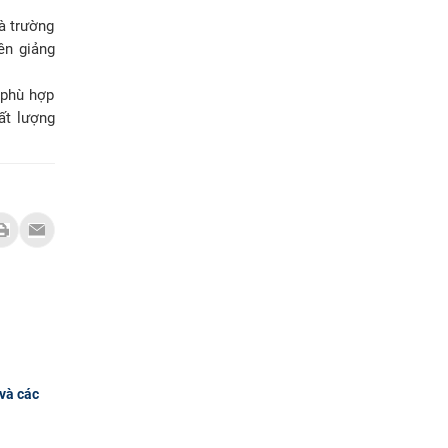
à trường
ên giảng
 phù hợp
ất lượng
và các