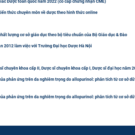
giác Dược toàn quốc năm 2022 (có cấp chứng nhận CME)
kiến thức chuyên môn về dược theo hình thức online
chất lượng cơ sở giáo dục theo bộ tiêu chuẩn của Bộ Giáo dục & Đào
n 2012 làm việc với Trường Đại học Dược Hà Nội
c sĩ chuyên khoa cấp II, Dược sĩ chuyên khoa cấp I, Dược sĩ đại học năm 
ủa phản ứng trên da nghiêm trọng do allopurinol: phân tích từ cơ sở dữ
ủa phản ứng trên da nghiêm trọng do allopurinol: phân tích từ cơ sở dữ