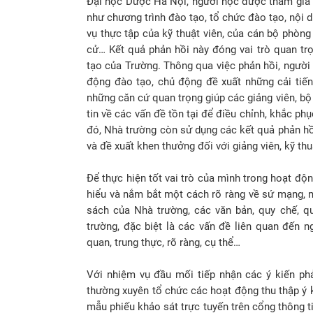
Đại học Dược Hà Nội, người học được tham gia p
như chương trình đào tạo, tổ chức đào tạo, nội 
vụ thực tập của kỹ thuật viên, của cán bộ phòng
cử… Kết quả phản hồi này đóng vai trò quan tr
tạo của Trường. Thông qua việc phản hồi, người
động đào tạo, chủ động đề xuất những cải tiến
những căn cứ quan trọng giúp các giảng viên, b
tin về các vấn đề tồn tại để điều chỉnh, khắc p
đó, Nhà trường còn sử dụng các kết quả phản hồi
và đề xuất khen thưởng đối với giảng viên, kỹ thuậ
Để thực hiện tốt vai trò của mình trong hoạt độ
hiểu và nắm bắt một cách rõ ràng về sứ mạng, m
sách của Nhà trường, các văn bản, quy chế, q
trường, đặc biệt là các vấn đề liên quan đến 
quan, trung thực, rõ ràng, cụ thể…
Với nhiệm vụ đầu mối tiếp nhận các ý kiến ph
thường xuyên tổ chức các hoạt động thu thập ý 
mẫu phiếu khảo sát trực tuyến trên cổng thông t