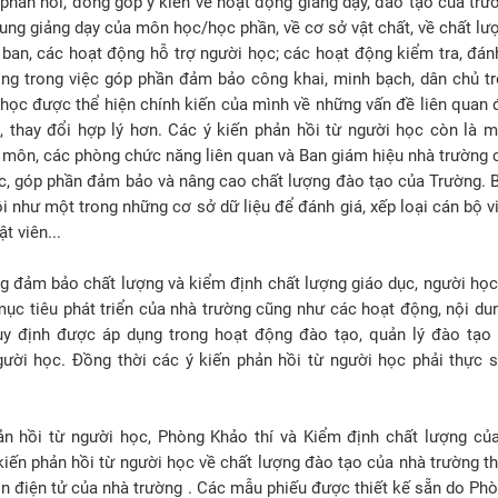
hản hồi, đóng góp ý kiến về hoạt động giảng dạy, đào tạo của trư
dung giảng dạy của môn học/học phần, về cơ sở vật chất, về chất lư
 ban, các hoạt động hỗ trợ người học; các hoạt động kiểm tra, đánh
ọng trong việc góp phần đảm bảo công khai, minh bạch, dân chủ t
 học được thể hiện chính kiến của mình về những vấn đề liên quan 
, thay đổi hợp lý hơn. Các ý kiến phản hồi từ người học còn là m
ộ môn, các phòng chức năng liên quan và Ban giám hiệu nhà trường 
hục, góp phần đảm bảo và nâng cao chất lượng đào tạo của Trường. 
 như một trong những cơ sở dữ liệu để đánh giá, xếp loại cán bộ v
t viên...
ng đảm bảo chất lượng và kiểm định chất lượng giáo dục, người học
ục tiêu phát triển của nhà trường cũng như các hoạt động, nội dun
uy định được áp dụng trong hoạt động đào tạo, quản lý đào tạo
người học. Đồng thời các ý kiến phản hồi từ người học phải thực 
ản hồi từ người học, Phòng Khảo thí và Kiểm định chất lượng củ
kiến phản hồi từ người học về chất lượng đào tạo của nhà trường t
in điện tử của nhà trường
. Các mẫu phiếu được thiết kế sẵn do Ph