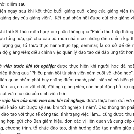
thời điểm sau:
iện ngay sau khi kết thúc buổi giảng cuối cùng của giảng viên t
 giảng dạy của giảng viên”. Kết quả phản hồi được gửi cho giảng v
hi thi kết thúc môn học/học phần thông qua “Phiếu thu thập thông 
ợc tổng hợp, gửi cho các bộ môn nhằm có những điều chỉnh kịp th
 lượng giá; tổ thức thực hành/thực tập, seminar; là cơ sở để đề 
h độ giảng viên; điều chỉnh việc quản lý đào tạo để đáp ứng tốt hơ
 viên trước khi tốt nghiệp:
được thực hiện khi người học đã ho
hiệp thông qua “Phiếu phản hồi từ sinh viên năm cuối về khóa học”.
 liên quan nhằm phát huy những điểm mạnh, phát hiện và có biện p
ào tạo, cơ sở vật chất, đội ngũ giảng viên, các hoạt động hỗ trợ n
sát với nhu cầu của sinh viên hơn.
 việc làm của sinh viên sau khi tốt nghiệp:
được thực hiện đối với 
iếu khảo sát Dược sỹ sau khi tốt nghiệp 1 năm”. Các thông tin phả
ào tạo với thực tế công tác, tình trạng việc làm... cũng được thu 
ng hợp, gửi cho Ban giám hiệu, đơn các vị liên quan và cung cấp 
g, chương trình, tổ chức đào tạo, định hướng đào tạo nhằm giúp s