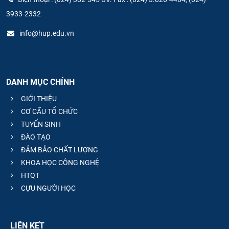
3933-2332
info@hup.edu.vn
DANH MỤC CHÍNH
GIỚI THIỆU
CƠ CẤU TỔ CHỨC
TUYỂN SINH
ĐÀO TẠO
ĐẢM BẢO CHẤT LƯỢNG
KHOA HỌC CÔNG NGHỆ
HTQT
CỰU NGƯỜI HỌC
LIÊN KẾT