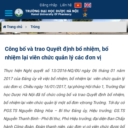
Đăng nhập
Liên hệ
Trang chủ
Trùng
GIỚI THIỆU
Công bố và trao Quyết định bổ nhiệm, bổ
CƠ CẤU TỔ CHỨC
nhiệm lại viên chức quản lý các đơn vị
TUYỂN SINH
Thực hiện Nghị quyết số 13/2016-NQ/ĐU ngày 06 tháng 01 năm
2017 của Đảng ủy về việc bổ nhiệm, bổ nhiệm lại viên chức quản lý
ĐÀO TẠO
các đơn vị. Chiều ngày 16/01/2017, tại phòng Hội thảo 1, Trường Đại
ĐẢM BẢO CHẤT LƯỢNG
học Dược Hà Nội đã tổ chức công bố và trao Quyết định bổ nhiệm,
bổ nhiệm lại viên chức quản lý một số đơn vịtrong Trường. Tới dự có
KHOA HỌC CÔNG NGHỆ
PGS.TS Nguyễn Đăng Hòa – Bí thư Đảng ủy, Hiệu trưởng; GS.TS
Nguyễn Thanh Bình - Phó Bí thư, Phó Hiệu trưởng; đại diện Ban Chấp
HTQT
hành Công đoàn, Đoàn thanh niên, các đơn vị có viên chức được bổ