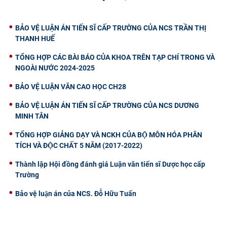
CỰU NGƯỜI HỌC
BẢO VỆ LUẬN ÁN TIẾN SĨ CẤP TRƯỜNG CỦA NCS TRẦN THỊ
THANH HUẾ
TỔNG HỢP CÁC BÀI BÁO CỦA KHOA TRÊN TẠP CHÍ TRONG VÀ
NGOÀI NƯỚC 2024-2025
BẢO VỆ LUẬN VĂN CAO HỌC CH28
BẢO VỆ LUẬN ÁN TIẾN SĨ CẤP TRƯỜNG CỦA NCS DƯƠNG
MINH TÂN
TỔNG HỢP GIẢNG DẠY VÀ NCKH CỦA BỘ MÔN HÓA PHÂN
TÍCH VÀ ĐỘC CHẤT 5 NĂM (2017-2022)
Thành lập Hội đồng đánh giá Luận văn tiến sĩ Dược học cấp
Trường
Bảo vệ luận án của NCS. Đỗ Hữu Tuấn