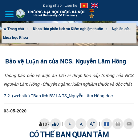
Đăng nhập
Liên hệ
Trang chủ
Khoa Hóa phân tích và Kiểm nghiệm thuốc
Nghiên cứu
khoa học Khoa
GIỚI THIỆU
CƠ CẤU TỔ CHỨC
Bảo vệ Luận án của NCS. Nguyễn Lâm Hồng
TUYỂN SINH
​Thông báo bảo vệ luận án tiến sĩ dược học cấp trường của NCS.
Nguyễn Lâm Hồng - Chuyên ngành: Kiểm nghiệm thuốc và độc chất
ĐÀO TẠO
7.2. (website) TBao lich BV LA TS_Nguyễn Lâm Hồng.doc
ĐẢM BẢO CHẤT LƯỢNG
03-05-2020
KHOA HỌC CÔNG NGHỆ
+
A
|
|
-
187
0
A
A
HTQT
CÓ THỂ BẠN QUAN TÂM