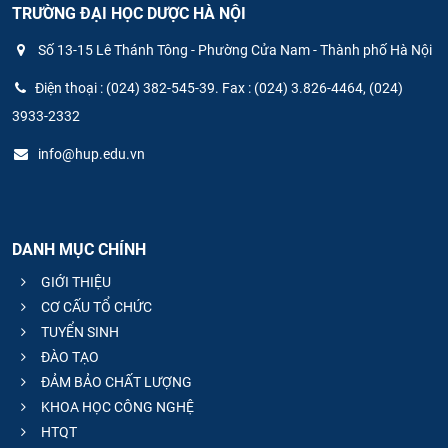
TRƯỜNG ĐẠI HỌC DƯỢC HÀ NỘI
Số 13-15 Lê Thánh Tông - Phường Cửa Nam - Thành phố Hà Nội
Điện thoại : (024) 382-545-39. Fax : (024) 3.826-4464, (024)
3933-2332
info@hup.edu.vn
DANH MỤC CHÍNH
GIỚI THIỆU
CƠ CẤU TỔ CHỨC
TUYỂN SINH
ĐÀO TẠO
ĐẢM BẢO CHẤT LƯỢNG
KHOA HỌC CÔNG NGHỆ
HTQT