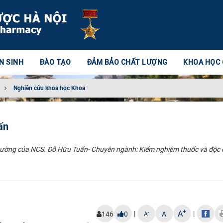
N SINH
ĐÀO TẠO
ĐẢM BẢO CHẤT LƯỢNG
KHOA HỌC
Nghiên cứu khoa học Khoa
ấn
 trường của NCS. Đỗ Hữu Tuấn- Chuyên ngành: Kiểm nghiệm thuốc và độc 
+
A
|
|
-
146
0
A
A