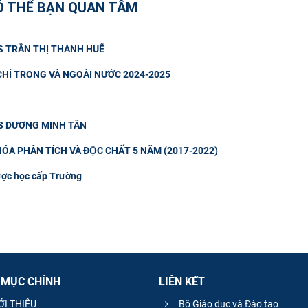
Ó THỂ BẠN QUAN TÂM
S TRẦN THỊ THANH HUẾ
CHÍ TRONG VÀ NGOÀI NƯỚC 2024-2025
CS DƯƠNG MINH TÂN
HÓA PHÂN TÍCH VÀ ĐỘC CHẤT 5 NĂM (2017-2022)
ược học cấp Trường
 MỤC CHÍNH
LIÊN KẾT
ỚI THIỆU
Bộ Giáo dục và Đào tạo