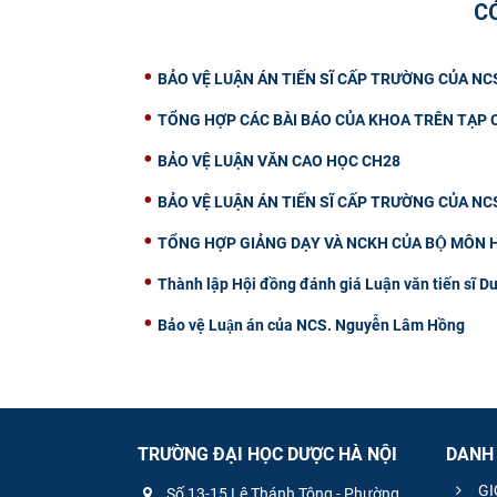
C
BẢO VỆ LUẬN ÁN TIẾN SĨ CẤP TRƯỜNG CỦA NC
TỔNG HỢP CÁC BÀI BÁO CỦA KHOA TRÊN TẠP 
BẢO VỆ LUẬN VĂN CAO HỌC CH28
BẢO VỆ LUẬN ÁN TIẾN SĨ CẤP TRƯỜNG CỦA N
TỔNG HỢP GIẢNG DẠY VÀ NCKH CỦA BỘ MÔN 
Thành lập Hội đồng đánh giá Luận văn tiến sĩ D
Bảo vệ Luận án của NCS. Nguyễn Lâm Hồng
TRƯỜNG ĐẠI HỌC DƯỢC HÀ NỘI
DANH
GI
Số 13-15 Lê Thánh Tông - Phường