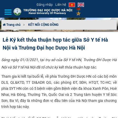
Đăng nhập
Liên hệ
Trang chủ
KẾT NỐI CỘNG ĐỒNG
GIỚI THIỆU
Lễ Ký kết thỏa thuận hợp tác giữa Sở Y tế Hà
Nội và Trường Đại học Dược Hà Nội
CƠ CẤU TỔ CHỨC
TUYỂN SINH
Sáng ngày 01/3/2021, tại trụ sở của Sở Y tế HN, Trường ĐH Dược Hà
Nội và Sở Y tế Hà Nội đã tổ chức ký kết thỏa thuận hợp tác.
ĐÀO TẠO
Tham gia kí kết tại buổi lễ, về phía Trường ĐH Dược HN có các bộ môn
DLS, QL&KTD, TT DI&ADR QG, các phòng ĐT, SĐH, HTQT, TC-HC; về
ĐẢM BẢO CHẤT LƯỢNG
phía SYT HN còn có 5 bệnh viện gồm Bệnh viện đa khoa Xanh Pôn, Hoè
Nhai, Hà Đông, Thường Tín, Quốc Oai và 2 Trung tâm huyện Y tế Sóc
KHOA HỌC CÔNG NGHỆ
Sơn, Ba Vì, đây là những đơn vị đầu tiên của Hà Nội tham gia chương
trình hợp tác này.​
HTQT