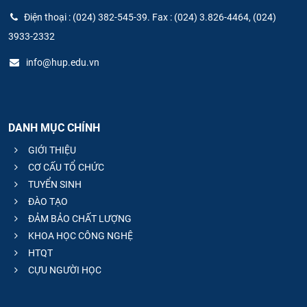
Điện thoại : (024) 382-545-39. Fax : (024) 3.826-4464, (024)
3933-2332
info@hup.edu.vn
DANH MỤC CHÍNH
GIỚI THIỆU
CƠ CẤU TỔ CHỨC
TUYỂN SINH
ĐÀO TẠO
ĐẢM BẢO CHẤT LƯỢNG
KHOA HỌC CÔNG NGHỆ
HTQT
CỰU NGƯỜI HỌC