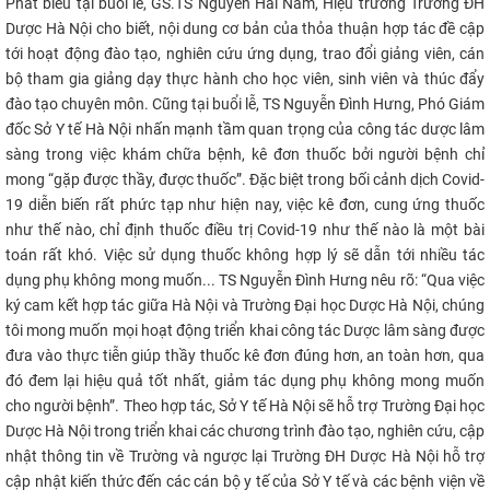
​Phát biểu tại buổi lễ, GS.TS Nguyễn Hải Nam, Hiệu trưởng Trường ĐH
CỰU NGƯỜI HỌC
Dược Hà Nội cho biết, nội dung cơ bản của thỏa thuận hợp tác đề cập
tới hoạt động đào tạo, nghiên cứu ứng dụng, trao đổi giảng viên, cán
bộ tham gia giảng dạy thực hành cho học viên, sinh viên và thúc đẩy
đào tạo chuyên môn. Cũng tại buổi lễ, TS Nguyễn Đình Hưng, Phó Giám
đốc Sở Y tế Hà Nội nhấn mạnh tầm quan trọng của công tác dược lâm
sàng trong việc khám chữa bệnh, kê đơn thuốc bởi người bệnh chỉ
mong “gặp được thầy, được thuốc”. Đặc biệt trong bối cảnh dịch Covid-
19 diễn biến rất phức tạp như hiện nay, việc kê đơn, cung ứng thuốc
như thế nào, chỉ định thuốc điều trị Covid-19 như thế nào là một bài
toán rất khó. Việc sử dụng thuốc không hợp lý sẽ dẫn tới nhiều tác
dụng phụ không mong muốn... TS Nguyễn Đình Hưng nêu rõ: “Qua việc
ký cam kết hợp tác giữa Hà Nội và Trường Đại học Dược Hà Nội, chúng
tôi mong muốn mọi hoạt động triển khai công tác Dược lâm sàng được
đưa vào thực tiễn giúp thầy thuốc kê đơn đúng hơn, an toàn hơn, qua
đó đem lại hiệu quả tốt nhất, giảm tác dụng phụ không mong muốn
cho người bệnh”. Theo hợp tác, Sở Y tế Hà Nội sẽ hỗ trợ Trường Đại học
Dược Hà Nội trong triển khai các chương trình đào tạo, nghiên cứu, cập
nhật thông tin về Trường và ngược lại Trường ĐH Dược Hà Nội hỗ trợ
cập nhật kiến thức đến các cán bộ y tế của Sở Y tế và các bệnh viện về