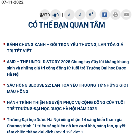
07-11-2022
+
A
|
|
-
870
0
A
A
CÓ THỂ BẠN QUAN TÂM
BÁNH CHƯNG XANH – GÓI TRỌN YÊU THƯƠNG, LAN TỎA GIÁ
TRỊ TẾT VIỆT
AMR – THE UNTOLD STORY 2025 Chung tay đẩy lùi kháng kháng
sinh và những giá trị cộng đồng từ tuổi trẻ Trường Đại học Dược
Hà Nội
SẮC HỒNG BLOUSE 22: LAN TỎA YÊU THƯƠNG TỪ NHỮNG GIỌT
MÁU HỒNG
HÀNH TRÌNH THIỆN NGUYỆN PHỤC VỤ CỘNG ĐỒNG CỦA TUỔI
TRẺ TRƯỜNG ĐẠI HỌC DƯỢC HÀ NỘI NĂM 2025
Trường Đại học Dược Hà Nội công nhận 14 sáng kiến tham gia
Chương trình “1 triệu sáng kiến nỗ lực vượt khó, sáng tạo, quyết
tâm chiến thắng đại dịch Covid 19” đợt 1