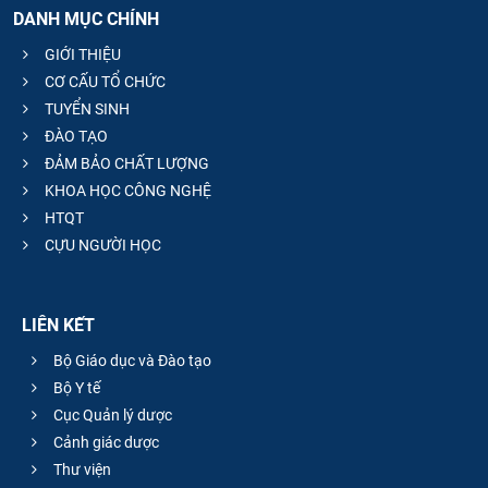
DANH MỤC CHÍNH
GIỚI THIỆU
CƠ CẤU TỔ CHỨC
TUYỂN SINH
ĐÀO TẠO
ĐẢM BẢO CHẤT LƯỢNG
KHOA HỌC CÔNG NGHỆ
HTQT
CỰU NGƯỜI HỌC
LIÊN KẾT
Bộ Giáo dục và Đào tạo
Bộ Y tế
Cục Quản lý dược
Cảnh giác dược
Thư viện