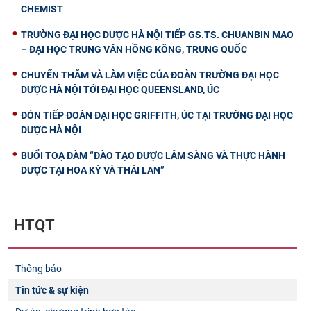
CHEMIST
TRƯỜNG ĐẠI HỌC DƯỢC HÀ NỘI TIẾP GS.TS. CHUANBIN MAO
– ĐẠI HỌC TRUNG VĂN HỒNG KÔNG, TRUNG QUỐC
CHUYẾN THĂM VÀ LÀM VIỆC CỦA ĐOÀN TRƯỜNG ĐẠI HỌC
DƯỢC HÀ NỘI TỚI ĐẠI HỌC QUEENSLAND, ÚC
ĐÓN TIẾP ĐOÀN ĐẠI HỌC GRIFFITH, ÚC TẠI TRƯỜNG ĐẠI HỌC
DƯỢC HÀ NỘI
BUỔI TOẠ ĐÀM “ĐÀO TẠO DƯỢC LÂM SÀNG VÀ THỰC HÀNH
DƯỢC TẠI HOA KỲ VÀ THÁI LAN”
HTQT
Thông báo
Tin tức & sự kiện