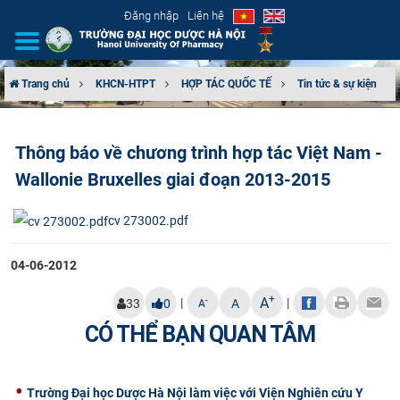
Đăng nhập
Liên hệ
Trang chủ
KHCN-HTPT
HỢP TÁC QUỐC TẾ
Tin tức & sự kiện
GIỚI THIỆU
Thông báo về chương trình hợp tác Việt Nam -
CƠ CẤU TỔ CHỨC
Wallonie Bruxelles giai đoạn 2013-2015
TUYỂN SINH
cv 273002.pdf
ĐÀO TẠO
04-06-2012
ĐẢM BẢO CHẤT LƯỢNG
+
A
|
|
-
33
0
A
A
CÓ THỂ BẠN QUAN TÂM
KHOA HỌC CÔNG NGHỆ
HTQT
Trường Đại học Dược Hà Nội làm việc với Viện Nghiên cứu Y