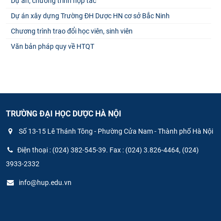
Dự án, chương trình hợp tác
Dự án xây dựng Trường ĐH Dược HN cơ sở Bắc Ninh
Chương trình trao đổi học viên, sinh viên
Văn bản pháp quy về HTQT
TRƯỜNG ĐẠI HỌC DƯỢC HÀ NỘI
Số 13-15 Lê Thánh Tông - Phường Cửa Nam - Thành phố Hà Nội
Điện thoại : (024) 382-545-39. Fax : (024) 3.826-4464, (024)
3933-2332
info@hup.edu.vn