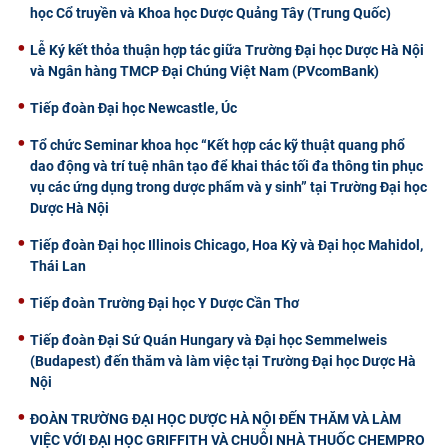
học Cổ truyền và Khoa học Dược Quảng Tây (Trung Quốc)
CỰU NGƯỜI HỌC
Lễ Ký kết thỏa thuận hợp tác giữa Trường Đại học Dược Hà Nội
và Ngân hàng TMCP Đại Chúng Việt Nam (PVcomBank)
Tiếp đoàn Đại học Newcastle, Úc
Tổ chức Seminar khoa học “Kết hợp các kỹ thuật quang phổ
dao động và trí tuệ nhân tạo để khai thác tối đa thông tin phục
vụ các ứng dụng trong dược phẩm và y sinh” tại Trường Đại học
Dược Hà Nội
Tiếp đoàn Đại học Illinois Chicago, Hoa Kỳ và Đại học Mahidol,
Thái Lan
Tiếp đoàn Trường Đại học Y Dược Cần Thơ
Tiếp đoàn Đại Sứ Quán Hungary và Đại học Semmelweis
(Budapest) đến thăm và làm việc tại Trường Đại học Dược Hà
Nội
ĐOÀN TRƯỜNG ĐẠI HỌC DƯỢC HÀ NỘI ĐẾN THĂM VÀ LÀM
VIỆC VỚI ĐẠI HỌC GRIFFITH VÀ CHUỖI NHÀ THUỐC CHEMPRO