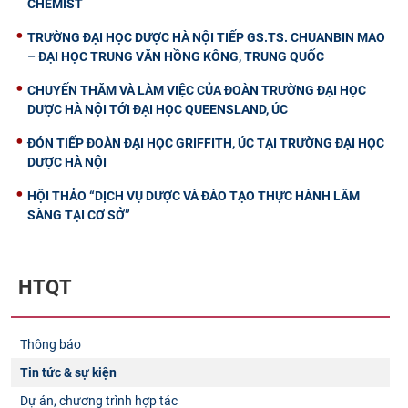
CHEMIST
TRƯỜNG ĐẠI HỌC DƯỢC HÀ NỘI TIẾP GS.TS. CHUANBIN MAO
– ĐẠI HỌC TRUNG VĂN HỒNG KÔNG, TRUNG QUỐC
CHUYẾN THĂM VÀ LÀM VIỆC CỦA ĐOÀN TRƯỜNG ĐẠI HỌC
DƯỢC HÀ NỘI TỚI ĐẠI HỌC QUEENSLAND, ÚC
ĐÓN TIẾP ĐOÀN ĐẠI HỌC GRIFFITH, ÚC TẠI TRƯỜNG ĐẠI HỌC
DƯỢC HÀ NỘI
HỘI THẢO “DỊCH VỤ DƯỢC VÀ ĐÀO TẠO THỰC HÀNH LÂM
SÀNG TẠI CƠ SỞ”
HTQT
Thông báo
Tin tức & sự kiện
Dự án, chương trình hợp tác