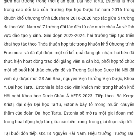
giữa hai trường trong thời gian qua. Đại học Tartu, Estonia là một
CỰU NGƯỜI HỌC
trong các đối tác của Trường Đại học Dược từ năm 2016 trong
khuôn khổ Chương trình Edushare 2016-2020 hợp tác giữa 5 trường
đại học Việt Nam và 7 trường đối tác đến từ các nươc châu Âu về lĩnh
vực đào tạo y sinh. Giai đoạn 2022-2024, hai trường tiếp tục triển
khai hợp tác theo Thỏa thuận hợp tác trong khuôn khổ Chương trình
Erasmus+ và đã đạt được một số kết quả đáng ghi nhận: hai bên đã
thực hiện hoạt đông trao đổi giảng viên & cán bộ, phối hợp tổ chức
một số buổi hội thảo chuyên đề và Trường Đại học Dược Hà Nội đã
vinh dự được mời GS Ain Raal, nguyên Viện trưởng Viện Dược, Khoa
Y, Đại học Tartu, Estonia là báo cáo viên khách mời trong khuôn khổ
Hội nghị Khoa học Dược Châu Á AFPS 2023. Tiếp theo, Bà Kerge
Kristi, đại diện Đại học Tartu, Estonia bày tỏ mong muốn chuyến
thăm của đoàn Đại học Tartu, Estonia sẽ mở ra một giai đoạn mới
trong hoạt động hợp tác giữa các bên trong trong giai đoạn sắp tới.
Tại buổi đón tiếp, GS.TS Nguyễn Hải Nam, Hiệu trưởng Trường Đại