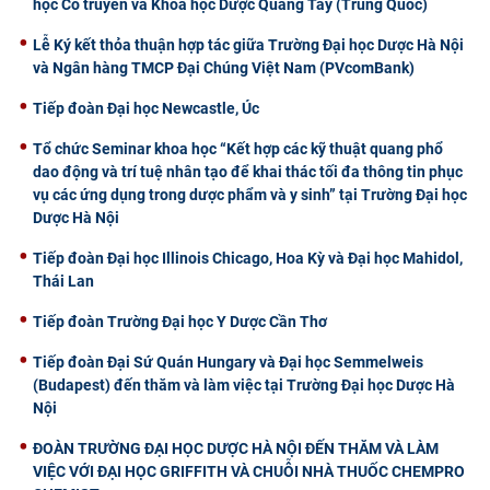
học Cổ truyền và Khoa học Dược Quảng Tây (Trung Quốc)
Lễ Ký kết thỏa thuận hợp tác giữa Trường Đại học Dược Hà Nội
và Ngân hàng TMCP Đại Chúng Việt Nam (PVcomBank)
Tiếp đoàn Đại học Newcastle, Úc
Tổ chức Seminar khoa học “Kết hợp các kỹ thuật quang phổ
dao động và trí tuệ nhân tạo để khai thác tối đa thông tin phục
vụ các ứng dụng trong dược phẩm và y sinh” tại Trường Đại học
Dược Hà Nội
Tiếp đoàn Đại học Illinois Chicago, Hoa Kỳ và Đại học Mahidol,
Thái Lan
Tiếp đoàn Trường Đại học Y Dược Cần Thơ
Tiếp đoàn Đại Sứ Quán Hungary và Đại học Semmelweis
(Budapest) đến thăm và làm việc tại Trường Đại học Dược Hà
Nội
ĐOÀN TRƯỜNG ĐẠI HỌC DƯỢC HÀ NỘI ĐẾN THĂM VÀ LÀM
VIỆC VỚI ĐẠI HỌC GRIFFITH VÀ CHUỖI NHÀ THUỐC CHEMPRO