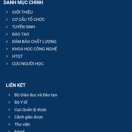
DANH MỤC CHÍNH
GIỚI THIỆU
CƠ CẤU TỔ CHỨC
TUYỂN SINH
ĐÀO TẠO
ĐẢM BẢO CHẤT LƯỢNG
KHOA HỌC CÔNG NGHỆ
HTQT
CỰU NGƯỜI HỌC
LIÊN KẾT
Bộ Giáo dục và Đào tạo
Bộ Y tế
Cục Quản lý dược
Cảnh giác dược
Thư viện
Email