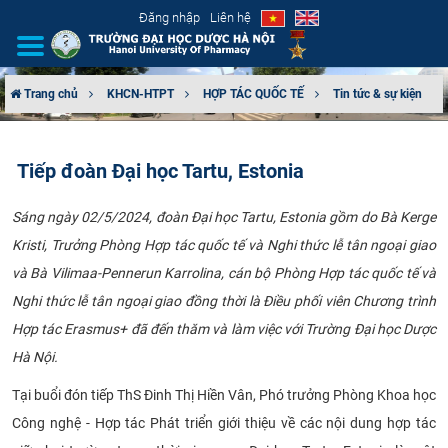
Đăng nhập
Liên hệ
Trang chủ
KHCN-HTPT
HỢP TÁC QUỐC TẾ
Tin tức & sự kiện
GIỚI THIỆU
Tiếp đoàn Đại học Tartu, Estonia
CƠ CẤU TỔ CHỨC
Sáng ngày 02/5/2024, đoàn Đại học Tartu, Estonia gồm do Bà Kerge
TUYỂN SINH
Kristi, Trưởng Phòng Hợp tác quốc tế và Nghi thức lễ tân ngoại giao
và Bà Vilimaa-Pennerun Karrolina, cán bộ Phòng Hợp tác quốc tế và
ĐÀO TẠO
Nghi thức lễ tân ngoại giao đồng thời là Điều phối viên Chương trình
ĐẢM BẢO CHẤT LƯỢNG
Hợp tác Erasmus+ đã đến thăm và làm việc với Trường Đại học Dược
Hà Nội.
KHOA HỌC CÔNG NGHỆ
Tại buổi đón tiếp ThS Đinh Thị Hiền Vân, Phó trưởng Phòng Khoa học
HTQT
Công nghệ - Hợp tác Phát triển giới thiệu về các nội dung hợp tác