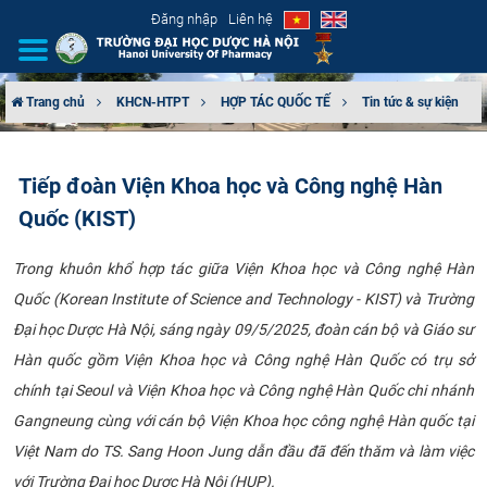
Đăng nhập
Liên hệ
Trang chủ
KHCN-HTPT
HỢP TÁC QUỐC TẾ
Tin tức & sự kiện
GIỚI THIỆU
Tiếp đoàn Viện Khoa học và Công nghệ Hàn
CƠ CẤU TỔ CHỨC
Quốc (KIST)
TUYỂN SINH
Trong khuôn khổ hợp tác giữa Viện Khoa học và Công nghệ Hàn
Quốc (Korean Institute of Science and Technology - KIST) và Trường
ĐÀO TẠO
Đại học Dược Hà Nội, sáng ngày 09/5/2025, đoàn cán bộ và Giáo sư
ĐẢM BẢO CHẤT LƯỢNG
Hàn quốc gồm Viện Khoa học và Công nghệ Hàn Quốc có trụ sở
chính tại Seoul và Viện Khoa học và Công nghệ Hàn Quốc chi nhánh
KHOA HỌC CÔNG NGHỆ
Gangneung cùng với cán bộ Viện Khoa học công nghệ Hàn quốc tại
Việt Nam do TS. Sang Hoon Jung dẫn đầu đã đến thăm và làm việc
HTQT
với Trường Đại học Dược Hà Nội (HUP).