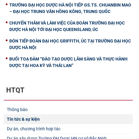
TRƯỜNG ĐẠI HỌC DƯỢC HÀ NỘI TIẾP GS.TS. CHUANBIN MAO
– ĐẠI HỌC TRUNG VĂN HỒNG KÔNG, TRUNG QUỐC
CHUYẾN THĂM VÀ LÀM VIỆC CỦA ĐOÀN TRƯỜNG ĐẠI HỌC
DƯỢC HÀ NỘI TỚI ĐẠI HỌC QUEENSLAND, ÚC
ĐÓN TIẾP ĐOÀN ĐẠI HỌC GRIFFITH, ÚC TẠI TRƯỜNG ĐẠI HỌC
DƯỢC HÀ NỘI
BUỔI TOẠ ĐÀM “ĐÀO TẠO DƯỢC LÂM SÀNG VÀ THỰC HÀNH
DƯỢC TẠI HOA KỲ VÀ THÁI LAN”
HTQT
Thông báo
Tin tức & sự kiện
Dự án, chương trình hợp tác
Dự án xây dựng Trường ĐH Dược HN cơ sở Bắc Ninh