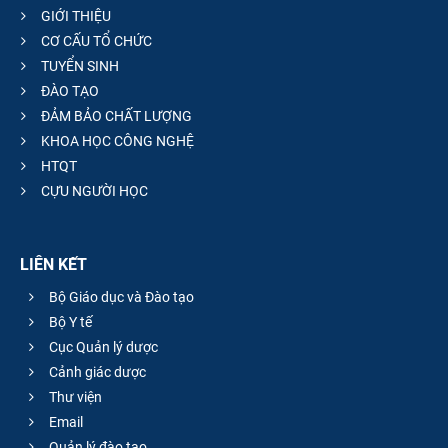
GIỚI THIỆU
CƠ CẤU TỔ CHỨC
TUYỂN SINH
ĐÀO TẠO
ĐẢM BẢO CHẤT LƯỢNG
KHOA HỌC CÔNG NGHỆ
HTQT
CỰU NGƯỜI HỌC
LIÊN KẾT
Bộ Giáo dục và Đào tạo
Bộ Y tế
Cục Quản lý dược
Cảnh giác dược
Thư viện
Email
Quản lý đào tạo