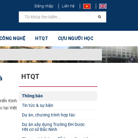
Đăng nhập
Liên hệ
 CÔNG NGHỆ
HTQT
CỰU NGƯỜI HỌC
HTQT
à
Thông báo
riển Kinh
Tin tức & sự kiện
 tại Việt
Dự án, chương trình hợp tác
Dự án xây dựng Trường ĐH Dược
HN cơ sở Bắc Ninh