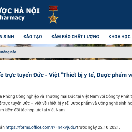
N SINH
ĐÀO TẠO
ĐẢM BẢO CHẤT LƯỢNG
KHOA HỌC
Thông báo
 trực tuyến Đức - Việt "Thiết bị y tế, Dược phẩm v
ữa Phòng Công nghiệp và Thương mại Đức tại Việt Nam với Công ty Phát t
trực tuyến Đức – Việt về Thiết bị y tế, Dược phẩm và Công nghệ sinh học
m kiếm đối tác hợp tác tại Việt Nam.
dẫn
https://forms.office.com/r/Fn4kVj6dLY
trước ngày 22.10.2021.