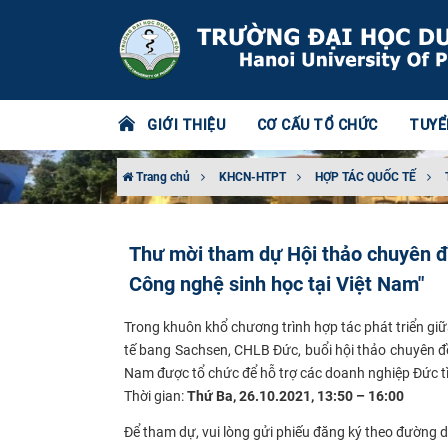
GIỚI THIỆU
CƠ CẤU TỔ CHỨC
TUYỂ
Trang chủ
KHCN-HTPT
HỢP TÁC QUỐC TẾ
Thư mời tham dự Hội thảo chuyên đề
Công nghệ sinh học tại Việt Nam"
Trong khuôn khổ chương trình hợp tác phát triển gi
tế bang Sachsen, CHLB Đức, buổi hội thảo chuyên đề 
Nam được
t
ổ chức
để hỗ trợ các doanh nghiệp Đức tì
Thời gian:
Thứ Ba, 26.10.2021, 13:50 – 16:00
​Để tham dự, vui lòng gửi phiếu đăng ký theo đường 