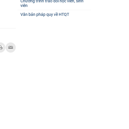
Chương trình trao đổi học viên, sinh
viên
Văn bản pháp quy về HTQT