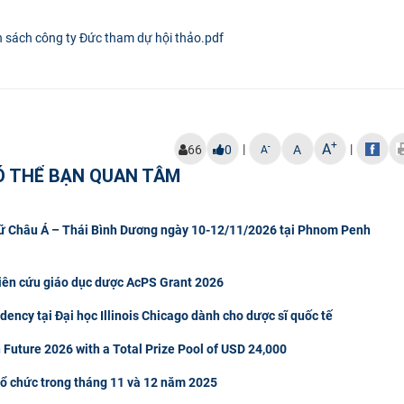
 sách công ty Đức tham dự hội thảo.pdf
+
A
|
|
-
66
0
A
A
Ó THỂ BẠN QUAN TÂM
gữ Châu Á – Thái Bình Dương ngày 10-12/11/2026 tại Phnom Penh
hiên cứu giáo dục dược AcPS Grant 2026
ncy tại Đại học Illinois Chicago dành cho dược sĩ quốc tế
 Future 2026 with a Total Prize Pool of USD 24,000
tổ chức trong tháng 11 và 12 năm 2025