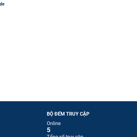
 de
BỘ ĐẾM TRUY CẬP
Online
5
Tổng số truy cập