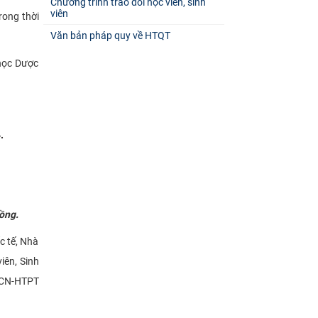
Chương trình trao đổi học viên, sinh
viên
trong thời
Văn bản pháp quy về HTQT
 học Dược
.
ồng.
c tế, Nhà
iên, Sinh
HCN-HTPT