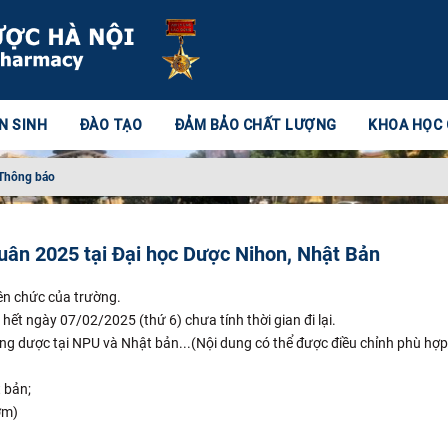
N SINH
ĐÀO TẠO
ĐẢM BẢO CHẤT LƯỢNG
KHOA HỌC
Thông báo
xuân 2025 tại Đại học Dược Nihon, Nhật Bản
iên chức của trường.
ết ngày 07/02/2025 (thứ 6) chưa tính thời gian đi lại.
g dược tại NPU và Nhật bản...(Nội dung có thể được điều chỉnh phù hợp
 bản;
ớm)