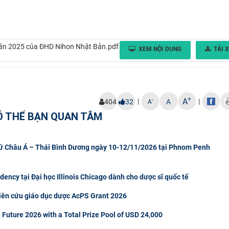
xuân 2025 của ĐHD Nihon Nhật Bản.pdf
XEM NỘI DUNG
TẢI 
+
A
|
|
-
404
32
A
A
Ó THỂ BẠN QUAN TÂM
gữ Châu Á – Thái Bình Dương ngày 10-12/11/2026 tại Phnom Penh
ncy tại Đại học Illinois Chicago dành cho dược sĩ quốc tế
hiên cứu giáo dục dược AcPS Grant 2026
 Future 2026 with a Total Prize Pool of USD 24,000