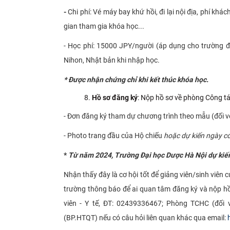
-
Chi phí: Vé máy bay khứ hồi, đi lại nội địa, phí khá
gian tham gia khóa học...
- Học phí: 15000 JPY/người (áp dụng cho trường đ
Nihon, Nhật bản khi nhập học.
* Được nhận chứng chỉ khi kết thúc khóa học.
Hồ sơ đăng ký
: Nộp hồ sơ về phòng Công tác
- Đơn đăng ký tham dự chương trình theo mẫu (đối vớ
- Photo trang đầu của Hộ chiếu
hoặc dự kiến ngày có
*
Từ năm 2024, Trường Đại học Dược Hà Nội dự kiến 
Nhận thấy đây là cơ hội tốt để giảng viên/sinh viên 
trường thông báo để ai quan tâm đăng ký và nộp hồ 
viên - Y tế, ĐT: 02439336467; Phòng TCHC (đối 
(BP.HTQT) nếu có câu hỏi liên quan khác qua email: