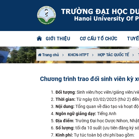
GIỚI THIỆU
CƠ CẤU TỔ CHỨC
TUYỂ
Trang chủ
KHCN-HTPT
HỢP TÁC QUỐC TẾ
Chương trình trao đổi sinh viên kỳ 
Đối tượng
: Sinh viên/học viên/giảng viên/v
Thời gian:
Từ ngày 03/02/2025 (thứ 2) đến h
Nội dung:
Tổng quan về đào tạo và hoạt độn
Ngôn ngữ giảng dạy:
Tiếng Anh
Địa điểm
: Trường Đại học Dược Nihon, Nhật
Số lượng:
tối đa 10 suất (ưu tiên đăng ký s
Kinh phí:
Tự túc toàn bộ chi phí bao gồm: