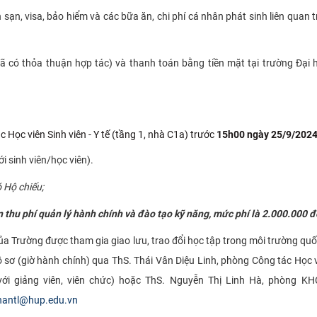
ch sạn, visa, bảo hiểm và các bữa ăn, chi phí cá nhân phát sinh liên quan 
ã có thỏa thuận hợp tác) và thanh toán bằng tiền mặt tại trường Đại
 Học viên Sinh viên - Y tế (tầng 1, nhà C1a) trước
15h00 ngày 25/9/2024
i sinh viên/học viên).
 Hộ chiếu;
thu phí quản lý hành chính và đào tạo kỹ năng, mức phí là 2.000.000 đ
của Trường được tham gia giao lưu, trao đổi học tập trong môi trường quố
sơ (giờ hành chính) qua ThS. Thái Vân Diệu Linh, phòng Công tác Học v
với giảng viên, viên chức) hoặc ThS. Nguyễn Thị Linh Hà, phòng K
hantl@hup.edu.vn