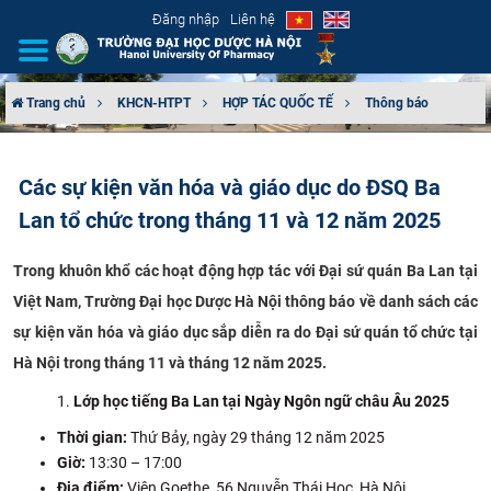
Đăng nhập
Liên hệ
Trang chủ
KHCN-HTPT
HỢP TÁC QUỐC TẾ
Thông báo
GIỚI THIỆU
Các sự kiện văn hóa và giáo dục do ĐSQ Ba
CƠ CẤU TỔ CHỨC
Lan tổ chức trong tháng 11 và 12 năm 2025
TUYỂN SINH
Trong khuôn khổ các hoạt động hợp tác với Đại sứ quán Ba Lan tại
Việt Nam, Trường Đại học Dược Hà Nội thông báo về danh sách các
ĐÀO TẠO
sự kiện văn hóa và giáo dục sắp diễn ra do Đại sứ quán tổ chức tại
ĐẢM BẢO CHẤT LƯỢNG
Hà Nội trong tháng 11 và tháng 12 năm 2025.
Lớp học tiếng Ba Lan tại Ngày Ngôn ngữ châu Âu 2025
KHOA HỌC CÔNG NGHỆ
Thời gian:
Thứ Bảy, ngày 29 tháng 12 năm 2025
Giờ:
13:30 – 17:00
HTQT
Địa điểm:
Viện Goethe, 56 Nguyễn Thái Học, Hà Nội