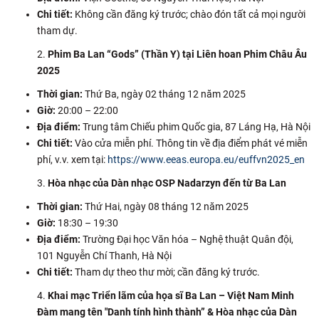
Chi tiết:
Không cần đăng ký trước; chào đón tất cả mọi người
CỰU NGƯỜI HỌC
tham dự.
Phim Ba Lan “Gods” (Thần Y) tại Liên hoan Phim Châu Âu
2025
Thời gian:
Thứ Ba, ngày 02 tháng 12 năm 2025
Giờ:
20:00 – 22:00
Địa điểm:
Trung tâm Chiếu phim Quốc gia, 87 Láng Hạ, Hà Nội
Chi tiết:
Vào cửa miễn phí. Thông tin về địa điểm phát vé miễn
phí, v.v. xem tại:
https://www.eeas.europa.eu/euffvn2025_en
Hòa nhạc của Dàn nhạc OSP Nadarzyn đến từ Ba Lan
Thời gian:
Thứ Hai, ngày 08 tháng 12 năm 2025
Giờ:
18:30 – 19:30
Địa điểm:
Trường Đại học Văn hóa – Nghệ thuật Quân đội,
101 Nguyễn Chí Thanh, Hà Nội
Chi tiết:
Tham dự theo thư mời; cần đăng ký trước.
Khai mạc Triển lãm của họa sĩ Ba Lan – Việt Nam Minh
Đàm mang tên "Danh tính hình thành” & Hòa nhạc của Dàn