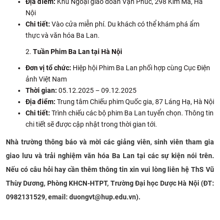
Địa điểm:
Khu Ngoại giao đoàn Vạn Phúc, 298 Kim Mã, Hà
Nội
Chi tiết:
Vào cửa miễn phí. Du khách có thể khám phá ẩm
thực và văn hóa Ba Lan.
Tuần Phim Ba Lan tại Hà Nội
Đơn vị tổ chức:
Hiệp hội Phim Ba Lan phối hợp cùng Cục Điện
ảnh Việt Nam
Thời gian:
05.12.2025 – 09.12.2025
Địa điểm:
Trung tâm Chiếu phim Quốc gia, 87 Láng Hạ, Hà Nội
Chi tiết:
Trình chiếu các bộ phim Ba Lan tuyển chọn. Thông tin
chi tiết sẽ được cập nhật trong thời gian tới.
Nhà trường thông báo và mời các giảng viên, sinh viên tham gia
giao lưu và trải nghiệm văn hóa Ba Lan tại các sự kiện nói trên.
Nếu có câu hỏi hay cần thêm thông tin xin vui lòng liên hệ ThS Vũ
Thùy Dương, Phòng KHCN-HTPT, Trường Đại học Dược Hà Nội (ĐT:
0982131529, email: duongvt@hup.edu.vn).