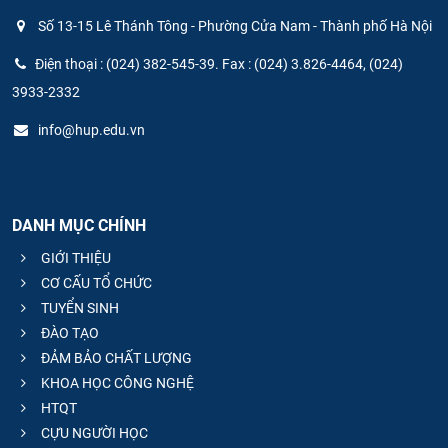
Số 13-15 Lê Thánh Tông - Phường Cửa Nam - Thành phố Hà Nội
Điện thoại : (024) 382-545-39. Fax : (024) 3.826-4464, (024)
3933-2332
info@hup.edu.vn
DANH MỤC CHÍNH
GIỚI THIỆU
CƠ CẤU TỔ CHỨC
TUYỂN SINH
ĐÀO TẠO
ĐẢM BẢO CHẤT LƯỢNG
KHOA HỌC CÔNG NGHỆ
HTQT
CỰU NGƯỜI HỌC