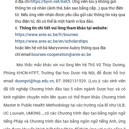
ở địa chỉ
https://byvn.net/6xK5
. Ứng viên lưu ý không gửi
thông tin cá nhân (ảnh thẻ, bản sao bằng cấp…) qua thư điện
tử. Nếu ứng viên nhận được yêu cầu gửi các thông tin này qua
thư điện tử, đó có thể là một hành vi lừa đảo.
Thông tin chi tiết vui lòng tham khảo tại website:
https://www.ares-ac.be/fr/bourses
https://www.ares-ac.be/en/scholarships
hoặc liên hệ với bà Maryvonne Aubry thông qua địa
chỉ email
bourses-cooperation@ares-ac.be
Mọi thắc mắc khác xin vui lòng liên hệ ThS Vũ Thùy Dương,
Phòng KHCN-HTPT, Trường Đại học Dược Hà Nội, để được hỗ trợ:
email:
duongvt@hup.edu.vn
, ĐT: 0982131529. (Lưu ý: các sinh viên
đã tốt nghiệp Chương trình đào tạo 5 năm ngành Dược học và có
kinh nghiệm chuyên môn liên quan có thể tham khảo Chương trình
Master in Public Health Methodology tại các trường của Bỉ như ULB,
UC Louvain, UMONS…, có các Chương trình đạo tạo bằng ngôn ngữ
tiếng Pháp và Chương trình đào tạo bằng ngôn ngữ tiếng Anh, ứng