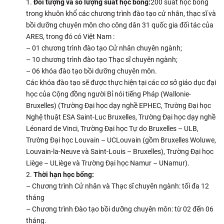
Đối tượng và số lượng suất học bổng:
200 suất học bổng
CỰU NGƯỜI HỌC
trong khuôn khổ các chương trình đào tạo cử nhân, thạc sĩ và
bồi dưỡng chuyên môn cho công dân 31 quốc gia đối tác của
ARES, trong đó có Việt Nam :
– 01 chương trình đào tạo Cử nhân chuyên ngành;
– 10 chương trình đào tạo Thạc sĩ chuyên ngành;
– 06 khóa đào tạo bồi dưỡng chuyên môn.
Các khóa đào tạo sẽ được thực hiện tại các cơ sở giáo dục đại
học của Cộng đồng người Bỉ nói tiếng Pháp (Wallonie-
Bruxelles) (Trường Đại học dạy nghề EPHEC, Trường Đại học
Nghệ thuật ESA Saint-Luc Bruxelles, Trường Đại học dạy nghề
Léonard de Vinci, Trường Đại học Tự do Bruxelles – ULB,
Trường Đại học Louvain – UCLouvain (gồm Bruxelles Woluwe,
Louvain-la-Neuve và Saint-Louis – Bruxelles), Trường Đại học
Liège – ULiège và Trường Đại học Namur – UNamur).
Thời hạn học bổng:
– Chương trình Cử nhân và Thạc sĩ chuyên ngành: tối đa 12
tháng
– Chương trình Đào tạo bồi dưỡng chuyên môn: từ 02 đến 06
tháng.