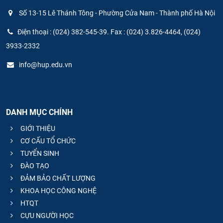
Số 13-15 Lê Thánh Tông - Phường Cửa Nam - Thành phố Hà Nội
Điện thoại : (024) 382-545-39. Fax : (024) 3.826-4464, (024)
3933-2332
info@hup.edu.vn
DANH MỤC CHÍNH
GIỚI THIỆU
CƠ CẤU TỔ CHỨC
TUYỂN SINH
ĐÀO TẠO
ĐẢM BẢO CHẤT LƯỢNG
KHOA HỌC CÔNG NGHỆ
HTQT
CỰU NGƯỜI HỌC