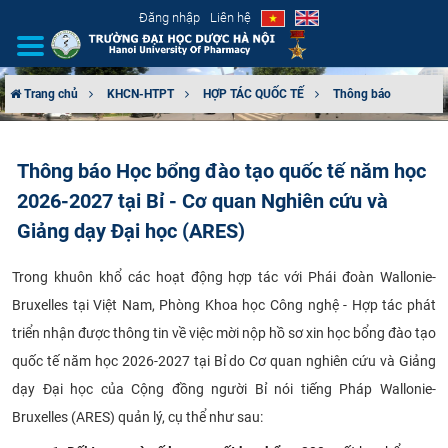
Đăng nhập
Liên hệ
Trang chủ
KHCN-HTPT
HỢP TÁC QUỐC TẾ
Thông báo
GIỚI THIỆU
Thông báo Học bổng đào tạo quốc tế năm học
CƠ CẤU TỔ CHỨC
2026-2027 tại Bỉ - Cơ quan Nghiên cứu và
TUYỂN SINH
Giảng dạy Đại học (ARES)
ĐÀO TẠO
Trong khuôn khổ các hoạt động hợp tác với Phái đoàn Wallonie-
Bruxelles tại Việt Nam, Phòng Khoa học Công nghệ - Hợp tác phát
ĐẢM BẢO CHẤT LƯỢNG
triển nhận được thông tin về việc mời nộp hồ sơ xin học bổng đào tạo
quốc tế năm học 2026-2027 tại Bỉ do Cơ quan nghiên cứu và Giảng
KHOA HỌC CÔNG NGHỆ
dạy Đại học của Cộng đồng người Bỉ nói tiếng Pháp Wallonie-
Bruxelles (ARES) quản lý, cụ thể như sau:
HTQT