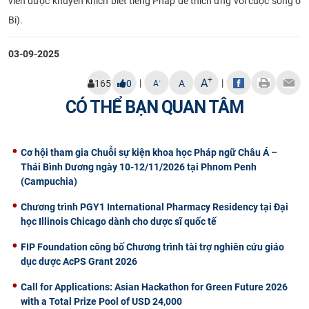
viên được khuyến khích biết tiếng Pháp để thích ứng với cuộc sống ở
Bi).
03-09-2025
+
A
|
|
-
165
0
A
A
CÓ THỂ BẠN QUAN TÂM
Cơ hội tham gia Chuỗi sự kiện khoa học Pháp ngữ Châu Á –
Thái Bình Dương ngày 10-12/11/2026 tại Phnom Penh
(Campuchia)
Chương trình PGY1 International Pharmacy Residency tại Đại
học Illinois Chicago dành cho dược sĩ quốc tế
FIP Foundation công bố Chương trình tài trợ nghiên cứu giáo
dục dược AcPS Grant 2026
Call for Applications: Asian Hackathon for Green Future 2026
with a Total Prize Pool of USD 24,000