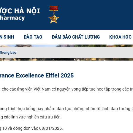
N SINH
ĐÀO TẠO
ĐẢM BẢO CHẤT LƯỢNG
KHOA HỌC
Thông báo
ance Excellence Eiffel 2025
h cho các ứng viên Việt Nam có nguyện vọng tiếp tục học tập trong các t
ương trình học bổng này nhằm đào tạo những nhân tố lãnh đạo tương l
g các lĩnh vực nghiên cứu ưu tiên.
ng 10 và đóng đơn vào 08/01/2025.