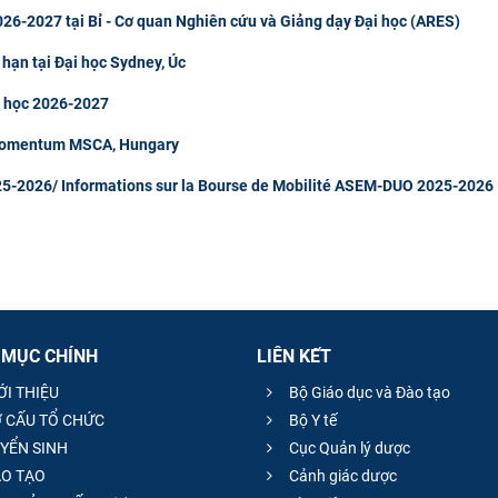
26-2027 tại Bỉ - Cơ quan Nghiên cứu và Giảng dạy Đại học (ARES)
 hạn tại Đại học Sydney, Úc
m học 2026-2027
 Momentum MSCA, Hungary
5-2026/ Informations sur la Bourse de Mobilité ASEM-DUO 2025-2026
 MỤC CHÍNH
LIÊN KẾT
ỚI THIỆU
Bộ Giáo dục và Đào tạo
 CẤU TỔ CHỨC
Bộ Y tế
YỂN SINH
Cục Quản lý dược
O TẠO
Cảnh giác dược