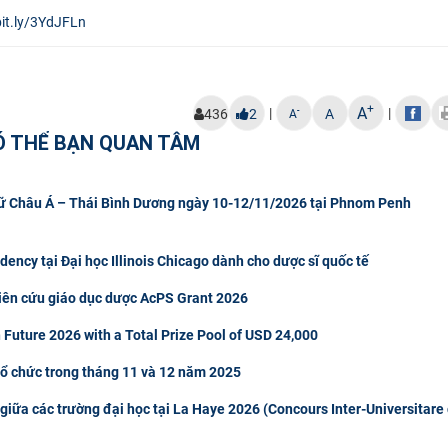
bit.ly/3YdJFLn
+
A
|
|
-
436
2
A
A
Ó THỂ BẠN QUAN TÂM
gữ Châu Á – Thái Bình Dương ngày 10-12/11/2026 tại Phnom Penh
ncy tại Đại học Illinois Chicago dành cho dược sĩ quốc tế
hiên cứu giáo dục dược AcPS Grant 2026
 Future 2026 with a Total Prize Pool of USD 24,000
tổ chức trong tháng 11 và 12 năm 2025
giữa các trường đại học tại La Haye 2026 (Concours Inter-Universitare