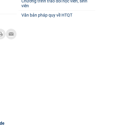
Chương trình trao đổi học viên, sinh
viên
Văn bản pháp quy về HTQT
 de