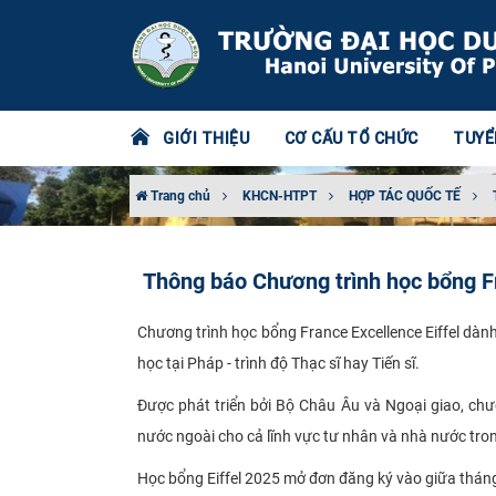
GIỚI THIỆU
CƠ CẤU TỔ CHỨC
TUYỂ
Trang chủ
KHCN-HTPT
HỢP TÁC QUỐC TẾ
Thông báo Chương trình học bổng Fr
Chương trình học bổng France Excellence Eiffel dàn
học tại Pháp - trình độ Thạc sĩ hay Tiến sĩ.
Được phát triển bởi Bộ Châu Âu và Ngoại giao, ch
nước ngoài cho cả lĩnh vực tư nhân và nhà nước tron
Học bổng Eiffel 2025 mở đơn đăng ký vào giữa thá