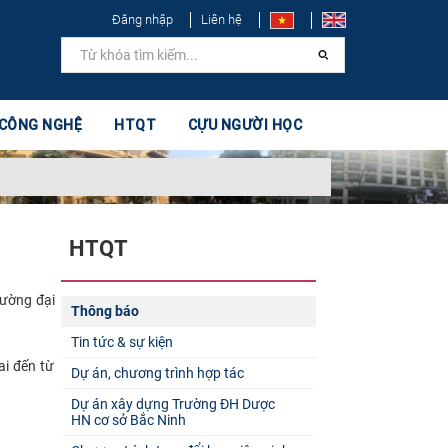
Đăng nhập
Liên hệ
 CÔNG NGHỆ
HTQT
CỰU NGƯỜI HỌC
HTQT
rường đại
Thông báo
Tin tức & sự kiện
ai đến từ
Dự án, chương trình hợp tác
Dự án xây dựng Trường ĐH Dược
HN cơ sở Bắc Ninh