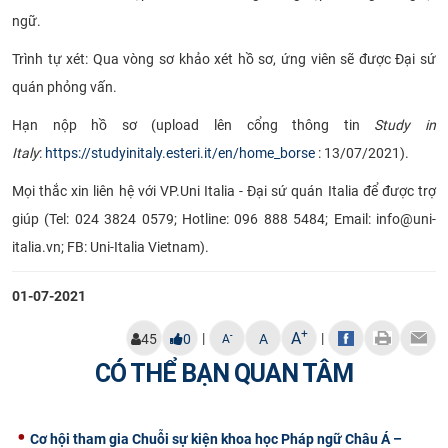
ngữ.
Trình tự xét: Qua vòng sơ khảo xét hồ sơ, ứng viên sẽ được Đại sứ
quán phỏng vấn.
Hạn nộp hồ sơ (upload lên
cổng thông tin
Study in
Italy
:
https://studyinitaly.esteri.it/en/home_borse
: 13/07/2021).
Mọi thắc xin liên hệ với VP.Uni Italia - Đại sứ quán Italia để được trợ
giúp (Tel:
024 3824 0579
; Hotline:
096 888 5484
; Email:
info@uni-
italia.vn
; FB: Uni-Italia Vietnam).
01-07-2021
+
A
|
|
-
45
0
A
A
CÓ THỂ BẠN QUAN TÂM
Cơ hội tham gia Chuỗi sự kiện khoa học Pháp ngữ Châu Á –