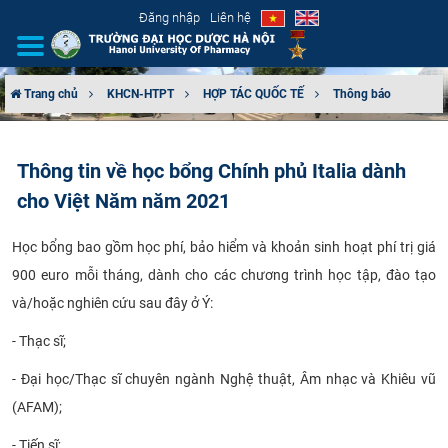
Đăng nhập
Liên hệ
Trang chủ
KHCN-HTPT
HỢP TÁC QUỐC TẾ
Thông báo
GIỚI THIỆU
Thông tin về học bổng Chính phủ Italia dành
CƠ CẤU TỔ CHỨC
cho Việt Năm năm 2021
TUYỂN SINH
Học bổng bao gồm học phí, bảo hiểm và khoản sinh hoạt phí trị giá
900 euro mỗi tháng, dành cho các chương trình học tập, đào tạo
ĐÀO TẠO
và/hoặc nghiên cứu sau đây ở Ý:
ĐẢM BẢO CHẤT LƯỢNG
- Thạc sĩ;
KHOA HỌC CÔNG NGHỆ
- Đại học/Thạc sĩ chuyên ngành Nghệ thuật, Âm nhạc và Khiêu vũ
(AFAM);
HTQT
- Tiến sĩ;