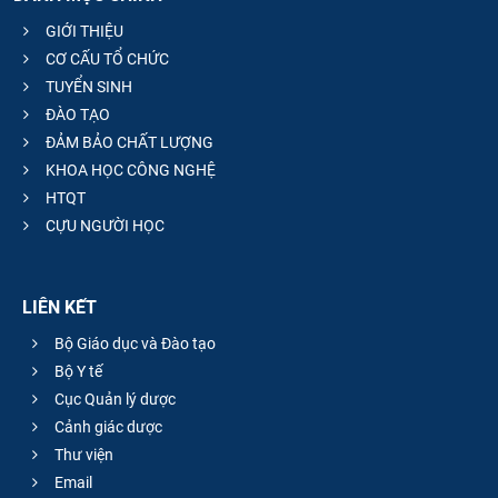
GIỚI THIỆU
CƠ CẤU TỔ CHỨC
TUYỂN SINH
ĐÀO TẠO
ĐẢM BẢO CHẤT LƯỢNG
KHOA HỌC CÔNG NGHỆ
HTQT
CỰU NGƯỜI HỌC
LIÊN KẾT
Bộ Giáo dục và Đào tạo
Bộ Y tế
Cục Quản lý dược
Cảnh giác dược
Thư viện
Email