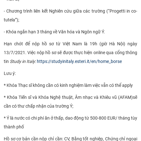
CỰU NGƯỜI HỌC
- Chương trình liên kết Nghiên cứu giữa các trường (“Progetti in co-
tutela”);
- Khóa ngắn hạn 3 tháng về Văn hóa và Ngôn ngữ Ý.
Hạn chót để nộp hồ sơ từ Việt Nam là 19h (giờ Hà Nội) ngày
13/7/2021. Việc nộp hồ sơ sẽ được thực hiện online qua cổng thông
tin
Study in Italy
:
https://studyinitaly.esteri.it/en/home_borse
Lưu ý:
* Khóa Thạc sĩ không cần có kinh nghiệm làm việc vẫn có thể apply
* Khóa Tiến sĩ và Khóa Nghệ thuật, Âm nhạc và Khiêu vũ (AFAM)
sẽ
cần có thư chấp nhận của trường Ý;
* Ý là nước có chi phí ăn ở thấp, dao động từ 500-800 EUR/ tháng tùy
thành phố
Hồ sơ cơ bản cần nộp chỉ cần: CV, Bằng tốt nghiệp, Chứng chỉ ngoại