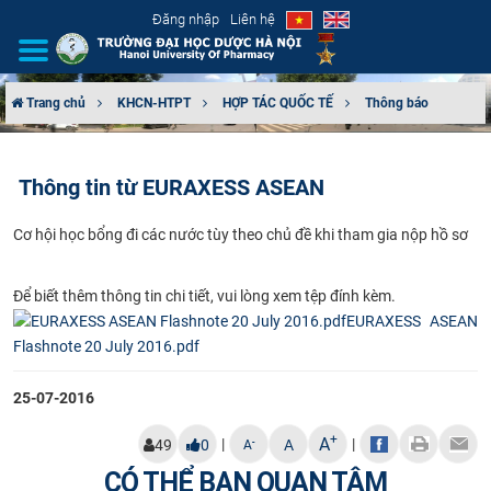
Đăng nhập
Liên hệ
Trang chủ
KHCN-HTPT
HỢP TÁC QUỐC TẾ
Thông báo
GIỚI THIỆU
Thông tin từ EURAXESS ASEAN
CƠ CẤU TỔ CHỨC
Cơ hội học bổng đi các nước tùy theo chủ đề khi tham gia nộp hồ sơ
TUYỂN SINH
Để biết thêm thông tin chi tiết, vui lòng​ xem tệp đính kèm.
ĐÀO TẠO
EURAXESS ASEAN
Flashnote 20 July 2016.pdf
ĐẢM BẢO CHẤT LƯỢNG
25-07-2016
KHOA HỌC CÔNG NGHỆ
+
A
|
|
-
49
0
A
A
HTQT
CÓ THỂ BẠN QUAN TÂM