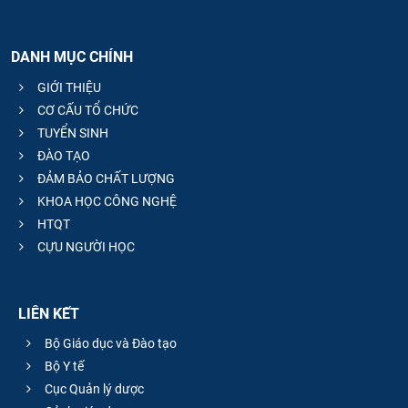
DANH MỤC CHÍNH
GIỚI THIỆU
CƠ CẤU TỔ CHỨC
TUYỂN SINH
ĐÀO TẠO
ĐẢM BẢO CHẤT LƯỢNG
KHOA HỌC CÔNG NGHỆ
HTQT
CỰU NGƯỜI HỌC
LIÊN KẾT
Bộ Giáo dục và Đào tạo
Bộ Y tế
Cục Quản lý dược