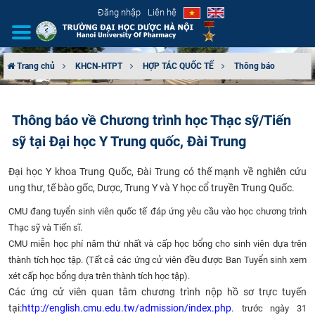
Đăng nhập
Liên hệ
Trang chủ
KHCN-HTPT
HỢP TÁC QUỐC TẾ
Thông báo
GIỚI THIỆU
Thông báo về Chương trình học Thạc sỹ/Tiến
CƠ CẤU TỔ CHỨC
sỹ tại Đại học Y Trung quốc, Đài Trung
TUYỂN SINH
Đại học Y khoa Trung Quốc, Đài Trung
có thế
mạnh
về
nghiên cứu
ung thư, tế bào
gốc
, Dược,
Trung
Y
và Y
học cổ truyền Trung Quốc.
ĐÀO TẠO
CMU đ
ang
tuyển sinh viên quốc tế đáp ứng yêu cầu
vào học
chương trình
Thạc sỹ
và
T
iến sĩ
.
ĐẢM BẢO CHẤT LƯỢNG
CMU miễn học phí năm thứ nhất và
cấp
học bổng cho sinh
viên dựa trên
thành tích học tập. (
Tất cả các ứng cử viên
đều được Ban Tuyển sinh xem
KHOA HỌC CÔNG NGHỆ
xét cấp học bổng dựa trên thành tích học tập).
Các ứng cử viên quan tâm chương trình nộp hồ sơ trực tuyến
HTQT
tại:
http://english.cmu.edu.tw/admission/index.php
.
trước ngày 31