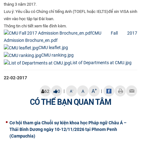
tháng 3 năm 2017.
CỰU NGƯỜI HỌC
Lưu ý: Yêu cầu có Chứng chỉ
tiếng Anh (TOEFL hoặc IELTS)
để xin VISA sinh
viên vào học tập tại Đài loan.
Thông tin chi tiết xem file đính kèm.
CMU Fall 2017
Admission Brochure_en.pdf
CMU leaflet.jpg
CMU ranking.jpg
List of Departments at CMU.jpg
22-02-2017
+
A
|
|
-
62
0
A
A
CÓ THỂ BẠN QUAN TÂM
Cơ hội tham gia Chuỗi sự kiện khoa học Pháp ngữ Châu Á –
Thái Bình Dương ngày 10-12/11/2026 tại Phnom Penh
(Campuchia)