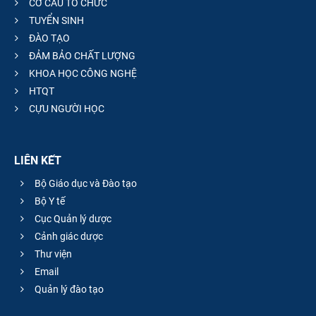
CƠ CẤU TỔ CHỨC
TUYỂN SINH
ĐÀO TẠO
ĐẢM BẢO CHẤT LƯỢNG
KHOA HỌC CÔNG NGHỆ
HTQT
CỰU NGƯỜI HỌC
LIÊN KẾT
Bộ Giáo dục và Đào tạo
Bộ Y tế
Cục Quản lý dược
Cảnh giác dược
Thư viện
Email
Quản lý đào tạo