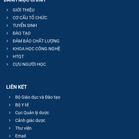
GIỚI THIỆU
CƠ CẤU TỔ CHỨC
TUYỂN SINH
ĐÀO TẠO
ĐẢM BẢO CHẤT LƯỢNG
KHOA HỌC CÔNG NGHỆ
HTQT
CỰU NGƯỜI HỌC
LIÊN KẾT
Bộ Giáo dục và Đào tạo
Bộ Y tế
Cục Quản lý dược
Cảnh giác dược
Thư viện
Email