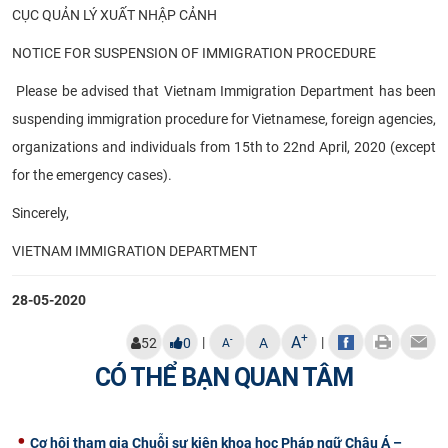
CỤC QUẢN LÝ XUẤT NHẬP CẢNH
CỰU NGƯỜI HỌC
NOTICE FOR SUSPENSION OF IMMIGRATION PROCEDURE
Please be advised that Vietnam Immigration Department has been
suspending immigration procedure for Vietnamese, foreign agencies,
organizations and individuals from 15
th
to 22
nd
April, 2020 (except
for the emergency cases).
Sincerely,
VIETNAM IMMIGRATION DEPARTMENT
28-05-2020
+
A
|
|
-
52
0
A
A
CÓ THỂ BẠN QUAN TÂM
Cơ hội tham gia Chuỗi sự kiện khoa học Pháp ngữ Châu Á –