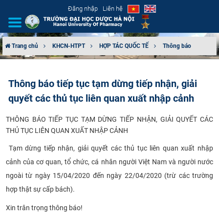
Đăng nhập
Liên hệ
Trang chủ
KHCN-HTPT
HỢP TÁC QUỐC TẾ
Thông báo
GIỚI THIỆU
Thông báo tiếp tục tạm dừng tiếp nhận, giải
CƠ CẤU TỔ CHỨC
quyết các thủ tục liên quan xuất nhập cảnh
TUYỂN SINH
THÔNG BÁO TIẾP TỤC TẠM DỪNG TIẾP NHẬN,
GIẢI QUYẾT CÁC
THỦ TỤC LIÊN QUAN XUẤT NHẬP CẢNH
ĐÀO TẠO
Tạm dừng tiếp nhận, giải quyết các thủ tục liên quan xuất nhập
ĐẢM BẢO CHẤT LƯỢNG
cảnh của cơ quan, tổ chức, cá nhân người Việt Nam và người nước
ngoài từ ngày 15/04/2020 đến ngày 22/04/2020 (trừ các trường
KHOA HỌC CÔNG NGHỆ
hợp thật sự cấp bách).
HTQT
Xin trân trọng thông báo!