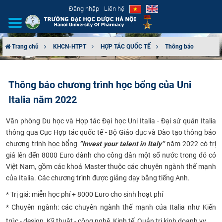
Đăng nhập
Liên hệ
Trang chủ
KHCN-HTPT
HỢP TÁC QUỐC TẾ
Thông báo
GIỚI THIỆU
Thông báo chương trình học bổng của Uni
CƠ CẤU TỔ CHỨC
Italia năm 2022
TUYỂN SINH
Văn phòng Du học và Hợp tác Đại học Uni Italia - Đại sứ quán Italia
thông qua Cục Hợp tác quốc tế - Bộ Giáo dục và Đào tạo thông báo
ĐÀO TẠO
chương trình học bổng
“Invest your talent in Italy”
năm 2022 có trị
giá lên đến 8000 Euro dành cho công dân một số nước trong đó có
ĐẢM BẢO CHẤT LƯỢNG
Việt Nam, gồm các khoá Master thuộc các chuyên ngành thế mạnh
của Italia. Các chương trình được giảng dạy bằng tiếng Anh.
KHOA HỌC CÔNG NGHỆ
* Trị giá: miễn học phí + 8000 Euro cho sinh hoạt phí
* Chuyên ngành: các chuyên ngành thế mạnh của Italia như Kiến
HTQT
trúc - design, Kỹ thuật - công nghệ, Kinh tế, Quản trị kinh doanh vv...