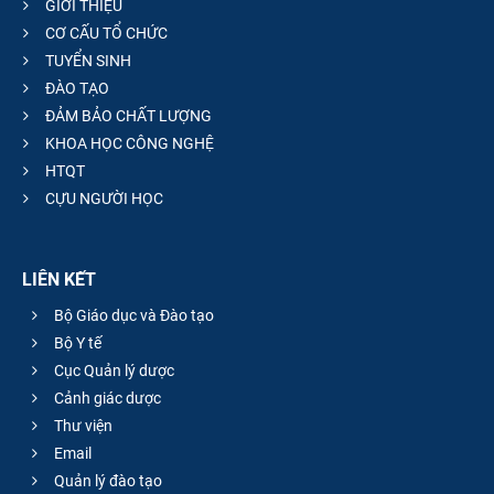
GIỚI THIỆU
CƠ CẤU TỔ CHỨC
TUYỂN SINH
ĐÀO TẠO
ĐẢM BẢO CHẤT LƯỢNG
KHOA HỌC CÔNG NGHỆ
HTQT
CỰU NGƯỜI HỌC
LIÊN KẾT
Bộ Giáo dục và Đào tạo
Bộ Y tế
Cục Quản lý dược
Cảnh giác dược
Thư viện
Email
Quản lý đào tạo