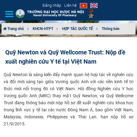
Đăng nhập
Liên hệ
Trang chủ
KHCN-HTPT
HỢP TÁC QUỐC TẾ
Thông báo
GIỚI THIỆU
Quỹ Newton và Quỹ Wellcome Trust: Nộp đề
CƠ CẤU TỔ CHỨC
xuất nghiên cứu Y tế tại Việt Nam
TUYỂN SINH
Quỹ New
t
on
là sáng kiến
đẩy mạnh quan hệ hợp tác về nghiên cứu
và đổi mới sáng tạo giữa Vương quốc
Anh với các nền kinh tế
tri
ĐÀO TẠO
thức
mới nổi trong đó có Việt Nam. Hội đồng Nghiên cứu Y học
Vương quốc Anh (MRC) thay mặt Quỹ Newton, và Quỹ Wellcome
ĐẢM BẢO CHẤT LƯỢNG
Trust đang thông báo mời nộp hồ sơ đề xuất nghiên cứu khoa học
trong lĩnh vực y tế tại các nước Đông Nam Á, bao gồm Việt Nam,
KHOA HỌC CÔNG NGHỆ
Malaysia, Indonesia, Philippines và Thái Lan. hạn nộp hồ sơ
21/9/2015.
HTQT