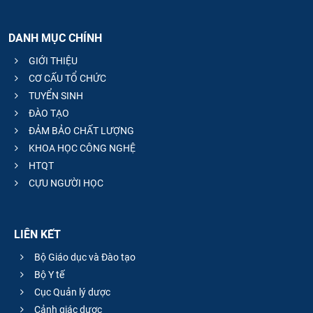
DANH MỤC CHÍNH
GIỚI THIỆU
CƠ CẤU TỔ CHỨC
TUYỂN SINH
ĐÀO TẠO
ĐẢM BẢO CHẤT LƯỢNG
KHOA HỌC CÔNG NGHỆ
HTQT
CỰU NGƯỜI HỌC
LIÊN KẾT
Bộ Giáo dục và Đào tạo
Bộ Y tế
Cục Quản lý dược
Cảnh giác dược