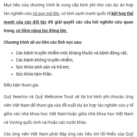
Mục tiêu của chương trình là cung cấp kinh phí cho các dự án hợp
CỰU NGƯỜI HỌC
tác nghiên cứu
có quy mô lớn
, có tính cạnh tranh quốc tế,
kết hợp thế
mạnh của các đối tác
để giải quyết các câu hỏi nghiên cứu quan
trọng,
có tiềm năng tác động lớn.
Chương trình sẽ ưu tiên các lĩnh vực sau:
Các bệnh truyền nhiễm mới, kháng thuốc và bệnh động vật;
Các bệnh không truyền nhiễm;
Sức khỏe sinh sản và trẻ em;
S
ức khỏe tâm thần
.
Điều kiện tham gia:
Quỹ Newton và Quỹ Wellcome Trust sẽ tài trợ kinh phí cho
các ứng
viên Việt Nam để tham gia vào đề xuất dự án hợp tác nghiên cứu y tế
giữa các nhà khoa học Việt Nam hoặc giữa nhà khoa học Việt Nam
và Vương quốc Anh và/hoặc các nước khác.
Các ứng viên Việt Nam phải đáp ứng các tiêu chí tối thiểu của Quỹ