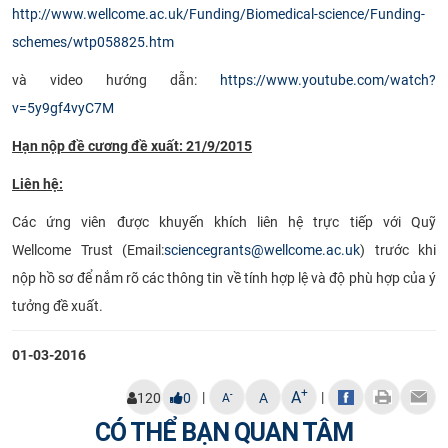
http://www.wellcome.ac.uk/Funding/Biomedical-science/Funding-
schemes/wtp058825.htm
và video hướng dẫn
:
https://www.youtube.com/watch?
v=5y9gf4vyC7M
Hạn nộp đề cương đề xuất: 21/9/2015
Liên hệ:
Các
ứng viên được khuyến khích liên hệ trực tiếp với Quỹ
Wellcom
e
Trust
(Email:
sciencegrants@wellcome.ac.uk
)
trước khi
nộp hồ sơ để
nắm rõ
các thông tin về tính hợp lệ và độ phù hợp của ý
tưởng đề xuất
.​
01-03-2016
+
A
|
|
-
120
0
A
A
CÓ THỂ BẠN QUAN TÂM