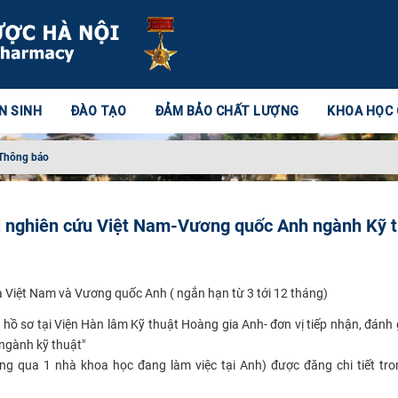
N SINH
ĐÀO TẠO
ĐẢM BẢO CHẤT LƯỢNG
KHOA HỌC
Thông báo
i nghiên cứu Việt Nam-Vương quốc Anh ngành Kỹ 
a Việt Nam và Vương quốc Anh ( ngắn hạn từ 3 tới 12 tháng)
 hồ sơ tại
Viện Hàn lâm Kỹ
thuật Hoàng gia Anh- đơn vị tiếp nhận, đánh 
 ngành kỹ thuật"
ng qua 1 nhà khoa học đang làm việc tại Anh) được đăng chi tiết tr