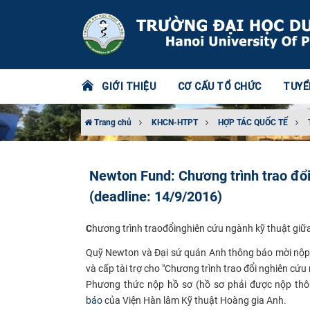
GIỚI THIỆU
CƠ CẤU TỔ CHỨC
TUYỂ
Trang chủ
KHCN-HTPT
HỢP TÁC QUỐC TẾ
Newton Fund: Chương trình trao đổ
(deadline: 14/9/2016)
C
hương trình traođổinghiên cứu ngành kỹ thuật giữ
Quỹ Newton và Đại sứ quán Anh thông báo mời nộp
và cấp tài trợ cho "
Chương trình trao đổi nghiên cứu
Phương thức
nộp hồ sơ (hồ sơ phải được nộp thô
báo
của Viện Hàn lâm Kỹ thuật Hoàng gia Anh.