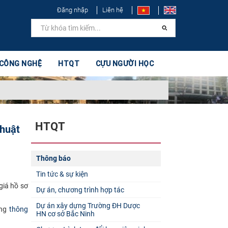
Đăng nhập
Liên hệ
 CÔNG NGHỆ
HTQT
CỰU NGƯỜI HỌC
HTQT
thuật
Thông báo
Tin tức & sự kiện
giá hồ sơ
Dự án, chương trình hợp tác
Dự án xây dựng Trường ĐH Dược
ong
thông
HN cơ sở Bắc Ninh