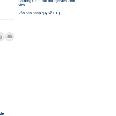
Chương trình trao đổi học viên, sinh
viên
Văn bản pháp quy về HTQT
 de