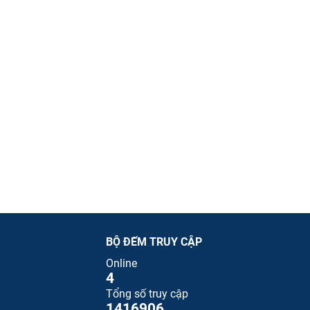
BỘ ĐẾM TRUY CẬP
Online
4
Tổng số truy cập
1416906