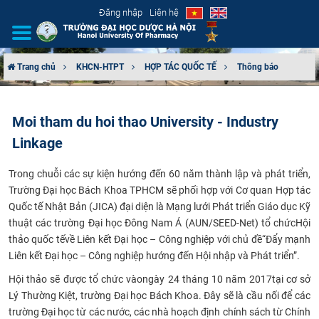
Đăng nhập
Liên hệ
Trang chủ
KHCN-HTPT
HỢP TÁC QUỐC TẾ
Thông báo
GIỚI THIỆU
Moi tham du hoi thao University - Industry
CƠ CẤU TỔ CHỨC
Linkage
TUYỂN SINH
Trong chuỗi các sự kiện hướng đến 60 năm thành lập và phát triển,
Trường Đại học Bách Khoa TPHCM sẽ phối hợp với Cơ quan Hợp tác
ĐÀO TẠO
Quốc tế Nhật Bản (JICA) đại diện là Mạng lưới Phát triển Giáo dục Kỹ
thuật các trường Đại học Đông Nam Á (AUN/SEED-Net) tổ chức
Hội
ĐẢM BẢO CHẤT LƯỢNG
thảo quốc tế
về Liên kết Đại học – Công nghiệp với chủ đề
“Đẩy mạnh
Liên kết Đại học – Công nghiệp hướng đến Hội nhập và Phát triển”.
KHOA HỌC CÔNG NGHỆ
Hội thảo sẽ được tổ chức vàongày 24 tháng 10 năm 2017tại cơ sở
Lý Thường Kiệt, trường Đại học Bách Khoa. Đây sẽ là cầu nối để các
HTQT
trường Đại học từ các nước, các nhà hoạch định chính sách từ Chính