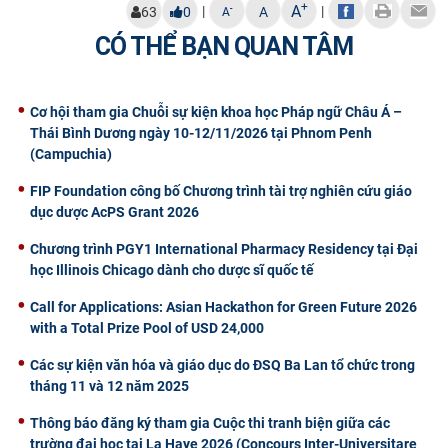
+
A
|
|
-
63
0
A
A
CÓ THỂ BẠN QUAN TÂM
Cơ hội tham gia Chuỗi sự kiện khoa học Pháp ngữ Châu Á –
Thái Bình Dương ngày 10-12/11/2026 tại Phnom Penh
(Campuchia)
FIP Foundation công bố Chương trình tài trợ nghiên cứu giáo
dục dược AcPS Grant 2026
Chương trình PGY1 International Pharmacy Residency tại Đại
học Illinois Chicago dành cho dược sĩ quốc tế
Call for Applications: Asian Hackathon for Green Future 2026
with a Total Prize Pool of USD 24,000
Các sự kiện văn hóa và giáo dục do ĐSQ Ba Lan tổ chức trong
tháng 11 và 12 năm 2025
Thông báo đăng ký tham gia Cuộc thi tranh biện giữa các
trường đại học tại La Haye 2026 (Concours Inter-Universitare