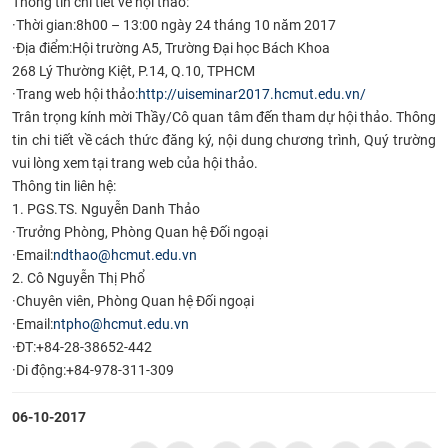
Thông tin chi tiết về hội thảo:
·
Thời gian:
8h00 – 13:00 ngày 24 tháng 10 năm 2017
·
Địa điểm:
Hội trường A5, Trường Đại học Bách Khoa
268 Lý Thường Kiệt, P.14, Q.10, TPHCM
·
Trang web hội thảo:
http://uiseminar2017.hcmut.edu
.vn/
Trân trọng kính mời Thầy/Cô quan tâm đến tham dự hội thảo. Thông
tin chi tiết về cách thức đăng ký, nội dung chương trình, Quý trường
vui lòng xem tại trang web của hội thảo.
Thông tin liên hệ:
1. PGS.TS. Nguyễn Danh Thảo
·Trưởng Phòng, Phòng Quan hệ Đối ngoại
·Email:
ndthao@hcmut.edu.vn
2. Cô Nguyễn Thị Phổ
·Chuyên viên, Phòng Quan hệ Đối ngoại
·Email:
ntpho@hcmut.edu.vn
·ĐT:+84-28-38652-442
·Di động:+84-978-311-309
06-10-2017