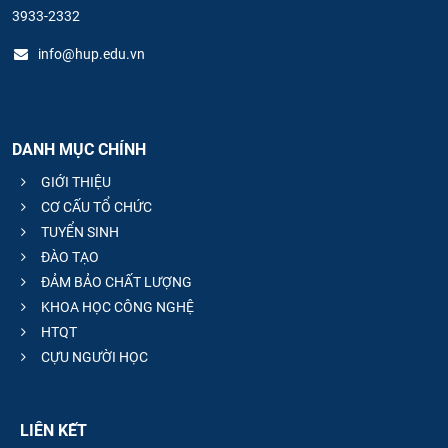
3933-2332
info@hup.edu.vn
DANH MỤC CHÍNH
GIỚI THIỆU
CƠ CẤU TỔ CHỨC
TUYỂN SINH
ĐÀO TẠO
ĐẢM BẢO CHẤT LƯỢNG
KHOA HỌC CÔNG NGHỆ
HTQT
CỰU NGƯỜI HỌC
LIÊN KẾT