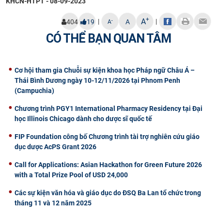
KHCN-HTPT - 08-09-2023
CỰU NGƯỜI HỌC
+
A
|
|
-
404
19
A
A
CÓ THỂ BẠN QUAN TÂM
Cơ hội tham gia Chuỗi sự kiện khoa học Pháp ngữ Châu Á –
Thái Bình Dương ngày 10-12/11/2026 tại Phnom Penh
(Campuchia)
Chương trình PGY1 International Pharmacy Residency tại Đại
học Illinois Chicago dành cho dược sĩ quốc tế
FIP Foundation công bố Chương trình tài trợ nghiên cứu giáo
dục dược AcPS Grant 2026
Call for Applications: Asian Hackathon for Green Future 2026
with a Total Prize Pool of USD 24,000
Các sự kiện văn hóa và giáo dục do ĐSQ Ba Lan tổ chức trong
tháng 11 và 12 năm 2025