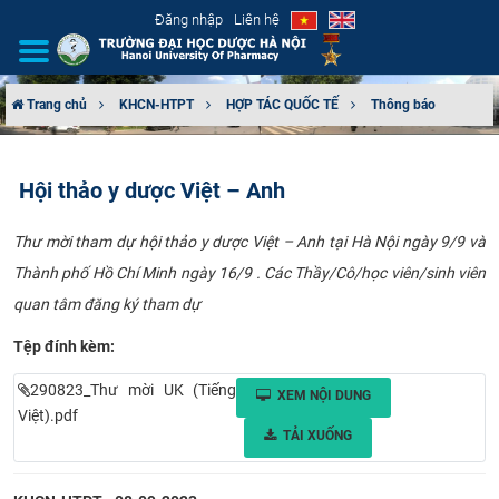
Đăng nhập
Liên hệ
Trang chủ
KHCN-HTPT
HỢP TÁC QUỐC TẾ
Thông báo
GIỚI THIỆU
Hội thảo y dược Việt – Anh
CƠ CẤU TỔ CHỨC
Thư mời tham dự hội thảo y dược Việt – Anh tại Hà Nội ngày 9/9 và
TUYỂN SINH
Thành phố Hồ Chí Minh ngày 16/9 . Các Thầy/Cô/học viên/sinh viên
quan tâm đăng ký tham dự
ĐÀO TẠO
Tệp đính kèm:
ĐẢM BẢO CHẤT LƯỢNG
290823_Thư mời UK (Tiếng
XEM NỘI DUNG
KHOA HỌC CÔNG NGHỆ
Việt).pdf
TẢI XUỐNG
HTQT