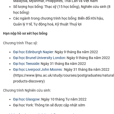
Malaysia, Myanmar, Philippines, Thái Lan và Việt Nam
CỰU NGƯỜI HỌC
Số lượng học bổng: Thạc sỹ (15 học bổng), Nghiên cứu sinh (8
học bổng)
Các ngành trong chương trình học bổng: Biến đổi Khí hậu,
Quản lý Y tế, Tự động hoá, Kỹ thuật Thuỷ lợi
Hạn nộp hồ sơ xét học bổng
Chương trình Thạc sỹ:
Đại học Edinburgh Napier:
Ngày 9 tháng Ba năm 2022
Đại học Brunel University London
: Ngày 9 tháng Ba năm 2022
Đại học Teesside
: Ngày 31 tháng Ba năm 2022
Đại học Liverpool John Moores
: Ngày 31 tháng Ba năm 2022
(https://www.ljmu.ac.uk/study/courses/postgraduates/natural
products-discovery​)
Chương trình Nghiên cứu sinh:
Đại học Glasgow
: Ngày 10 tháng Tư năm 2022
Đại học York: Thông tin sẽ được cập nhật sớm