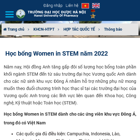
Đăng nhập
Liên hệ
Trang chủ
KHCN-HTPT
HỢP TÁC QUỐC TẾ
Thông báo
GIỚI THIỆU
Học bổng Women in STEM năm 2022
CƠ CẤU TỔ CHỨC
Năm nay, Hội đồng Anh tăng gấp đôi số lượng học bổng toàn phần
TUYỂN SINH
khối ngành STEM đến từ sáu trường đại học Vương quốc Anh dành
cho các nữ sinh khu vực Đông Á nhằm hỗ trợ những phụ nữ mong
ĐÀO TẠO
muốn theo đuổi chương trình học thạc sĩ tại các trường đại học của
Vương quốc Anh trong các lĩnh vực liên quan đến Khoa học, Công
ĐẢM BẢO CHẤT LƯỢNG
nghệ, Kỹ thuật hoặc Toán học (STEM).
Học bổng Women in STEM dành cho các ứng viên khu vực Đông Á,
KHOA HỌC CÔNG NGHỆ
trong đó có Việt Nam
HTQT
Các quốc gia đủ điều kiện: Campuchia, Indonesia, Lào,