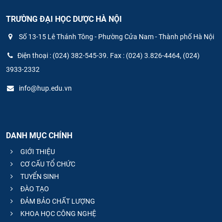
TRƯỜNG ĐẠI HỌC DƯỢC HÀ NỘI
Số 13-15 Lê Thánh Tông - Phường Cửa Nam - Thành phố Hà Nội
Điện thoại : (024) 382-545-39. Fax : (024) 3.826-4464, (024)
3933-2332
info@hup.edu.vn
DANH MỤC CHÍNH
GIỚI THIỆU
CƠ CẤU TỔ CHỨC
TUYỂN SINH
ĐÀO TẠO
ĐẢM BẢO CHẤT LƯỢNG
KHOA HỌC CÔNG NGHỆ