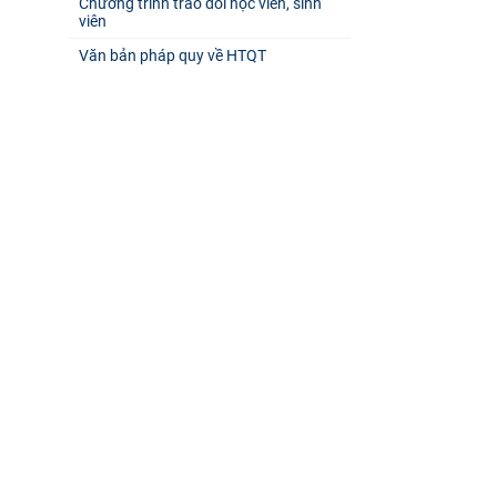
Chương trình trao đổi học viên, sinh
viên
Văn bản pháp quy về HTQT