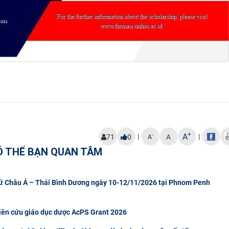
+
A
|
|
-
71
0
A
A
Ó THỂ BẠN QUAN TÂM
gữ Châu Á – Thái Bình Dương ngày 10-12/11/2026 tại Phnom Penh
hiên cứu giáo dục dược AcPS Grant 2026