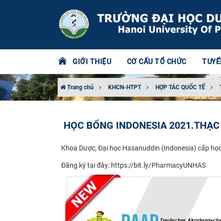
GIỚI THIỆU
CƠ CẤU TỔ CHỨC
TUYỂ
Trang chủ
KHCN-HTPT
HỢP TÁC QUỐC TẾ
HỌC BỔNG INDONESIA 2021.THẠC
Khoa Dược, Đại học Hasanuddin (Indonesia) cấp học 
Đăng ký tại đây: https://bit.ly/PharmacyUNHAS