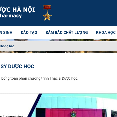
N SINH
ĐÀO TẠO
ĐẢM BẢO CHẤT LƯỢNG
KHOA HỌC
Thông báo
 SỸ DƯỢC HỌC
bổng toàn phần chương trình Thạc sĩ Dược học. ​